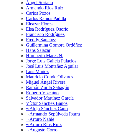
Ángel Soriano
Armando Ríos Ruiz
Carlos Pozos
Carlos Ramos Padilla
Eleazar Flores
Elsa Rodríguez Osorio
Francisco Rodríguez
Freddy Sánchez
Guillermina Gómora Ordóñez
Hans Salazar
Humberto Mares N.
Jorge Luis Galicia Palacios
José Luis Montañez Aguilar
Luis Muñoz
Mauricio Conde Olivares
Miguel Ángel Rivera
Ramón Zurita Sahagún
Roberto Vizcaíno
Salvador Martínez García
Víctor Sánchez Baños
¬ Alejo Sánchez Cano
¬ Armando Sepúlveda Ibarra
¬ Arturo Nahle
¬ Arturo Ríos Ruiz
¬ Augusto Corro