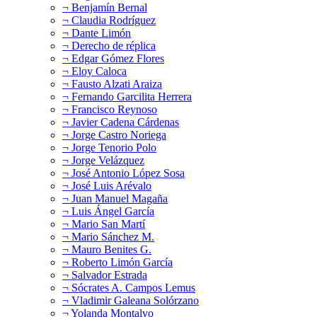
¬ Benjamín Bernal
¬ Claudia Rodríguez
¬ Dante Limón
¬ Derecho de réplica
¬ Edgar Gómez Flores
¬ Eloy Caloca
¬ Fausto Alzati Araiza
¬ Fernando Garcilita Herrera
¬ Francisco Reynoso
¬ Javier Cadena Cárdenas
¬ Jorge Castro Noriega
¬ Jorge Tenorio Polo
¬ Jorge Velázquez
¬ José Antonio López Sosa
¬ José Luis Arévalo
¬ Juan Manuel Magaña
¬ Luis Ángel García
¬ Mario San Martí
¬ Mario Sánchez M.
¬ Mauro Benites G.
¬ Roberto Limón García
¬ Salvador Estrada
¬ Sócrates A. Campos Lemus
¬ Vladimir Galeana Solórzano
¬ Yolanda Montalvo