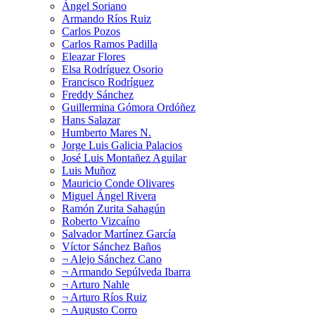
Ángel Soriano
Armando Ríos Ruiz
Carlos Pozos
Carlos Ramos Padilla
Eleazar Flores
Elsa Rodríguez Osorio
Francisco Rodríguez
Freddy Sánchez
Guillermina Gómora Ordóñez
Hans Salazar
Humberto Mares N.
Jorge Luis Galicia Palacios
José Luis Montañez Aguilar
Luis Muñoz
Mauricio Conde Olivares
Miguel Ángel Rivera
Ramón Zurita Sahagún
Roberto Vizcaíno
Salvador Martínez García
Víctor Sánchez Baños
¬ Alejo Sánchez Cano
¬ Armando Sepúlveda Ibarra
¬ Arturo Nahle
¬ Arturo Ríos Ruiz
¬ Augusto Corro