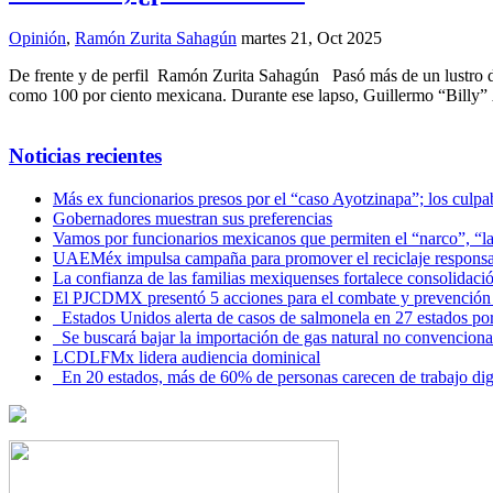
Opinión
,
Ramón Zurita Sahagún
martes 21, Oct 2025
De frente y de perfil Ramón Zurita Sahagún Pasó más de un lustro des
como 100 por ciento mexicana. Durante ese lapso, Guillermo “Billy” 
Noticias recientes
Más ex funcionarios presos por el “caso Ayotzinapa”; los culpab
Gobernadores muestran sus preferencias
Vamos por funcionarios mexicanos que permiten el “narco”, “
UAEMéx impulsa campaña para promover el reciclaje responsab
La confianza de las familias mexiquenses fortalece consolida
El PJCDMX presentó 5 acciones para el combate y prevención d
Estados Unidos alerta de casos de salmonela en 27 estados po
Se buscará bajar la importación de gas natural no convenciona
LCDLFMx lidera audiencia dominical
En 20 estados, más de 60% de personas carecen de trabajo di