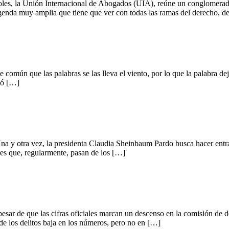
es, la Unión Internacional de Abogados (UIA), reúne un conglomerado 
enda muy amplia que tiene que ver con todas las ramas del derecho, 
mún que las palabras se las lleva el viento, por lo que la palabra dej
gó […]
a presidenta Claudia Sheinbaum Pardo busca hacer entrar en ra
es que, regularmente, pasan de los […]
cifras oficiales marcan un descenso en la comisión de delitos e
de los delitos baja en los números, pero no en […]