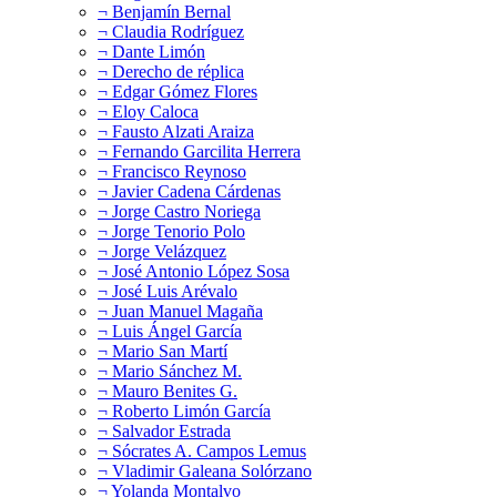
¬ Benjamín Bernal
¬ Claudia Rodríguez
¬ Dante Limón
¬ Derecho de réplica
¬ Edgar Gómez Flores
¬ Eloy Caloca
¬ Fausto Alzati Araiza
¬ Fernando Garcilita Herrera
¬ Francisco Reynoso
¬ Javier Cadena Cárdenas
¬ Jorge Castro Noriega
¬ Jorge Tenorio Polo
¬ Jorge Velázquez
¬ José Antonio López Sosa
¬ José Luis Arévalo
¬ Juan Manuel Magaña
¬ Luis Ángel García
¬ Mario San Martí
¬ Mario Sánchez M.
¬ Mauro Benites G.
¬ Roberto Limón García
¬ Salvador Estrada
¬ Sócrates A. Campos Lemus
¬ Vladimir Galeana Solórzano
¬ Yolanda Montalvo