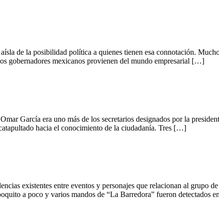
la de la posibilidad política a quienes tienen esa connotación. Mucho
 Varios gobernadores mexicanos provienen del mundo empresarial […]
rcía era uno más de los secretarios designados por la presidenta C
atapultado hacia el conocimiento de la ciudadanía. Tres […]
cias existentes entre eventos y personajes que relacionan al grupo de
poquito a poco y varios mandos de “La Barredora” fueron detectados e