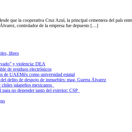
de que la cooperativa Cruz Azul, la principal cementera del país entró
Álvarez, controlador de la empresa fue depuesto […]
les, libres
lavado” y violencia: DEA
le de residuos electrónicos
ción de UAEMéx como universidad estatal
el delito de despojo de inmuebles: mag. Guerra Álvarez
r chiles jalapeños mexicanos
l para no depender tanto del exterior: CSP
gno