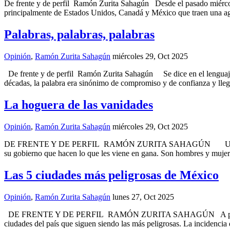
De frente y de perfil Ramón Zurita Sahagún Desde el pasado miércol
principalmente de Estados Unidos, Canadá y México que traen una ag
Palabras, palabras, palabras
Opinión
,
Ramón Zurita Sahagún
miércoles 29, Oct 2025
De frente y de perfil Ramón Zurita Sahagún Se dice en el lenguaje co
décadas, la palabra era sinónimo de compromiso y de confianza y lle
La hoguera de las vanidades
Opinión
,
Ramón Zurita Sahagún
miércoles 29, Oct 2025
DE FRENTE Y DE PERFIL RAMÓN ZURITA SAHAGÚN Una y otra vez, l
su gobierno que hacen lo que les viene en gana. Son hombres y mujer
Las 5 ciudades más peligrosas de México
Opinión
,
Ramón Zurita Sahagún
lunes 27, Oct 2025
DE FRENTE Y DE PERFIL RAMÓN ZURITA SAHAGÚN A pesar de que las 
ciudades del país que siguen siendo las más peligrosas. La incidencia 