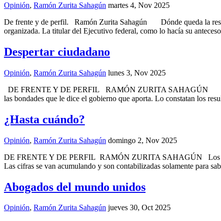
Opinión
,
Ramón Zurita Sahagún
martes 4, Nov 2025
De frente y de perfil. Ramón Zurita Sahagún Dónde queda la respons
organizada. La titular del Ejecutivo federal, como lo hacía su antece
Despertar ciudadano
Opinión
,
Ramón Zurita Sahagún
lunes 3, Nov 2025
DE FRENTE Y DE PERFIL RAMÓN ZURITA SAHAGÚN Se podrá decir co
las bondades que le dice el gobierno que aporta. Lo constatan los resu
¿Hasta cuándo?
Opinión
,
Ramón Zurita Sahagún
domingo 2, Nov 2025
DE FRENTE Y DE PERFIL RAMÓN ZURITA SAHAGÚN Los crímenes en Mé
Las cifras se van acumulando y son contabilizadas solamente para sab
Abogados del mundo unidos
Opinión
,
Ramón Zurita Sahagún
jueves 30, Oct 2025