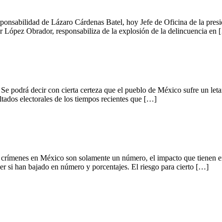
abilidad de Lázaro Cárdenas Batel, hoy Jefe de Oficina de la preside
sor López Obrador, responsabiliza de la explosión de la delincuencia en
n cierta certeza que el pueblo de México sufre un letargo y qu
ltados electorales de los tiempos recientes que […]
xico son solamente un número, el impacto que tienen en las aut
er si han bajado en número y porcentajes. El riesgo para cierto […]