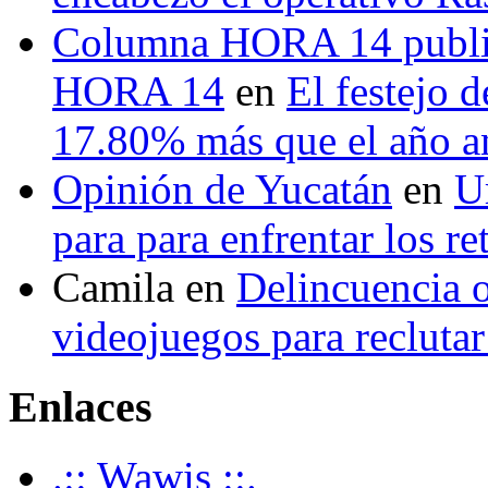
Columna HORA 14 public
HORA 14
en
El festejo 
17.80% más que el año 
Opinión de Yucatán
en
U
para para enfrentar los re
Camila
en
Delincuencia o
videojuegos para recluta
Enlaces
.:: Wawis ::.