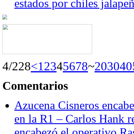
estados por chiles jala
4/228
<
1
2
3
4
5
6
7
8
~
20
30
40
Comentarios
Azucena Cisneros encabez
en la R1 – Carlos Hank r
encabezó el operativo Ras