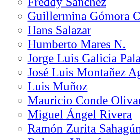
Freddy Sánchez
Guillermina Gómora 
Hans Salazar
Humberto Mares N.
Jorge Luis Galicia Pal
José Luis Montañez Ag
Luis Muñoz
Mauricio Conde Oliva
Miguel Ángel Rivera
Ramón Zurita Sahagú