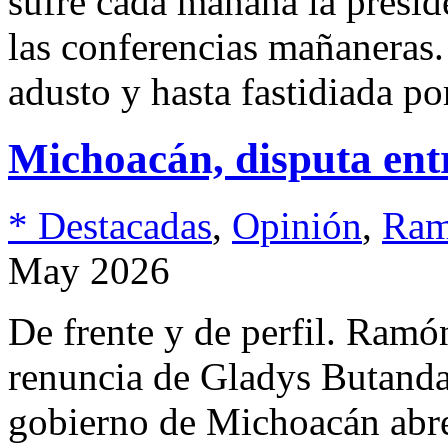
sufre cada mañana la presi
las conferencias mañaneras.
adusto y hasta fastidiada p
Michoacán, disputa ent
* Destacadas
,
Opinión
,
Ram
May 2026
De frente y de perfil. Ram
renuncia de Gladys Butanda 
gobierno de Michoacán abre