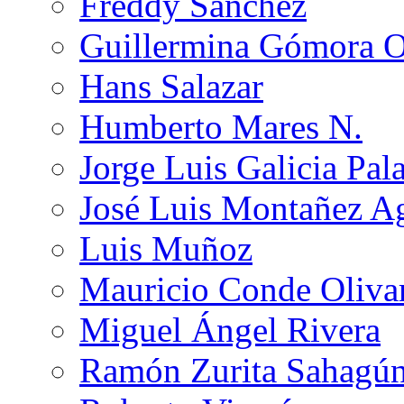
Freddy Sánchez
Guillermina Gómora 
Hans Salazar
Humberto Mares N.
Jorge Luis Galicia Pal
José Luis Montañez Ag
Luis Muñoz
Mauricio Conde Oliva
Miguel Ángel Rivera
Ramón Zurita Sahagú