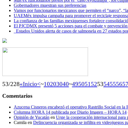
Más ex funcionarios presos por el “caso Ayotzinapa”; los culpab
Gobernadores muestran sus preferencias
Vamos por funcionarios mexicanos que permiten el “narco”, “
UAEMéx impulsa campaña para promover el reciclaje responsab
La confianza de las familias mexiquenses fortalece consolida
El PJCDMX presentó 5 acciones para el combate y prevención d
Estados Unidos alerta de casos de salmonela en 27 estados po
53/228
«Inicio
<
~
10
20
30
40
~
49
50
51
52
53
54
55
56
5
Comentarios
Azucena Cisneros encabezó el operativo Rastrillo Social en la
Columna HORA 14 publicada por Diario Imagen – HORA 14
Opinión de Yucatán
en
Urge la cooperación internacional para p
Camila
en
Delincuencia organizada se infiltra en videojuegos p