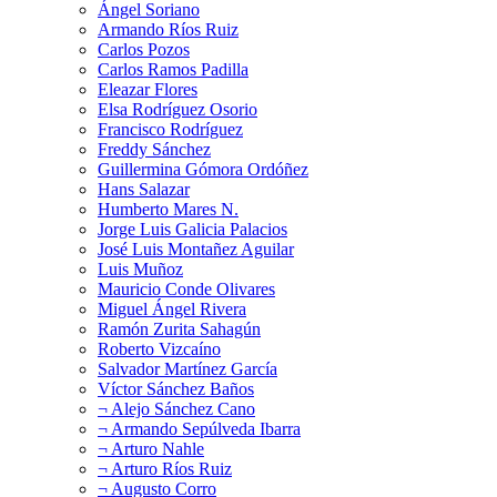
Ángel Soriano
Armando Ríos Ruiz
Carlos Pozos
Carlos Ramos Padilla
Eleazar Flores
Elsa Rodríguez Osorio
Francisco Rodríguez
Freddy Sánchez
Guillermina Gómora Ordóñez
Hans Salazar
Humberto Mares N.
Jorge Luis Galicia Palacios
José Luis Montañez Aguilar
Luis Muñoz
Mauricio Conde Olivares
Miguel Ángel Rivera
Ramón Zurita Sahagún
Roberto Vizcaíno
Salvador Martínez García
Víctor Sánchez Baños
¬ Alejo Sánchez Cano
¬ Armando Sepúlveda Ibarra
¬ Arturo Nahle
¬ Arturo Ríos Ruiz
¬ Augusto Corro