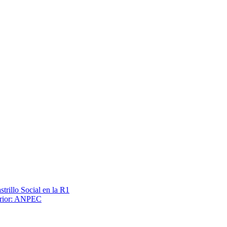
trillo Social en la R1
terior: ANPEC