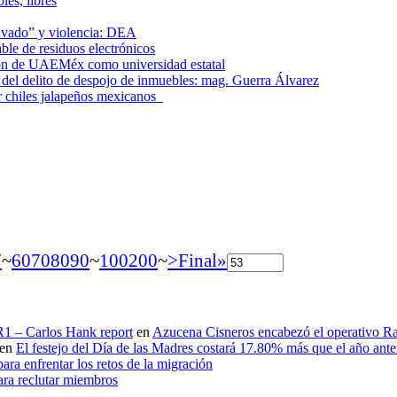
les, libres
lavado” y violencia: DEA
le de residuos electrónicos
ción de UAEMéx como universidad estatal
el delito de despojo de inmuebles: mag. Guerra Álvarez
r chiles jalapeños mexicanos
7
~
60
70
80
90
~
100
200
~
>
Final»
 R1 – Carlos Hank report
en
Azucena Cisneros encabezó el operativo Ras
en
El festejo del Día de las Madres costará 17.80% más que el año an
ara enfrentar los retos de la migración
ara reclutar miembros