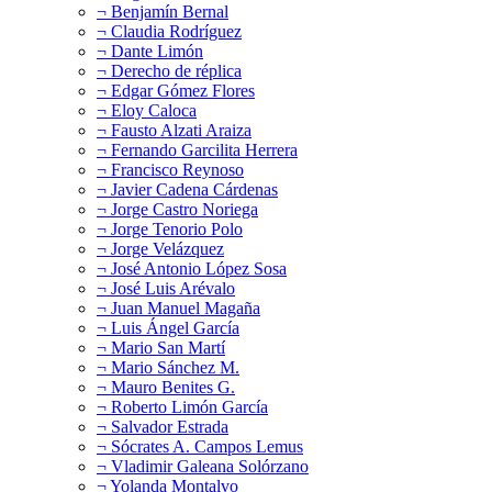
¬ Benjamín Bernal
¬ Claudia Rodríguez
¬ Dante Limón
¬ Derecho de réplica
¬ Edgar Gómez Flores
¬ Eloy Caloca
¬ Fausto Alzati Araiza
¬ Fernando Garcilita Herrera
¬ Francisco Reynoso
¬ Javier Cadena Cárdenas
¬ Jorge Castro Noriega
¬ Jorge Tenorio Polo
¬ Jorge Velázquez
¬ José Antonio López Sosa
¬ José Luis Arévalo
¬ Juan Manuel Magaña
¬ Luis Ángel García
¬ Mario San Martí
¬ Mario Sánchez M.
¬ Mauro Benites G.
¬ Roberto Limón García
¬ Salvador Estrada
¬ Sócrates A. Campos Lemus
¬ Vladimir Galeana Solórzano
¬ Yolanda Montalvo