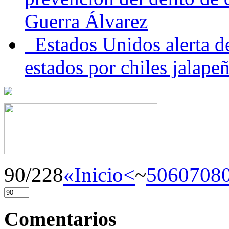
Guerra Álvarez
Estados Unidos alerta de
estados por chiles jala
90/228
«Inicio
<
~
50
60
70
8
Comentarios