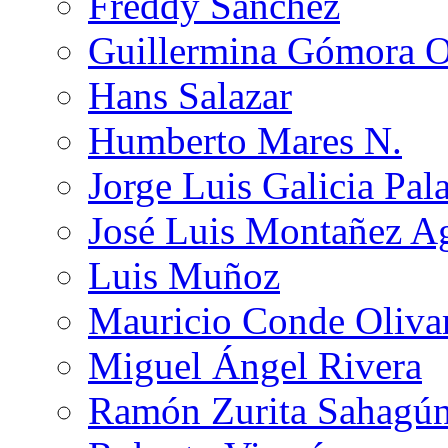
Freddy Sánchez
Guillermina Gómora 
Hans Salazar
Humberto Mares N.
Jorge Luis Galicia Pal
José Luis Montañez Ag
Luis Muñoz
Mauricio Conde Oliva
Miguel Ángel Rivera
Ramón Zurita Sahagú