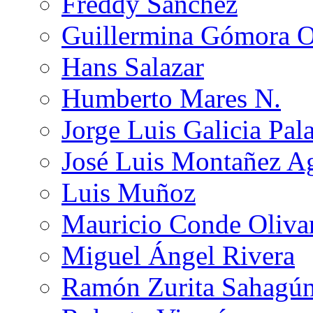
Freddy Sánchez
Guillermina Gómora 
Hans Salazar
Humberto Mares N.
Jorge Luis Galicia Pal
José Luis Montañez Ag
Luis Muñoz
Mauricio Conde Oliva
Miguel Ángel Rivera
Ramón Zurita Sahagú