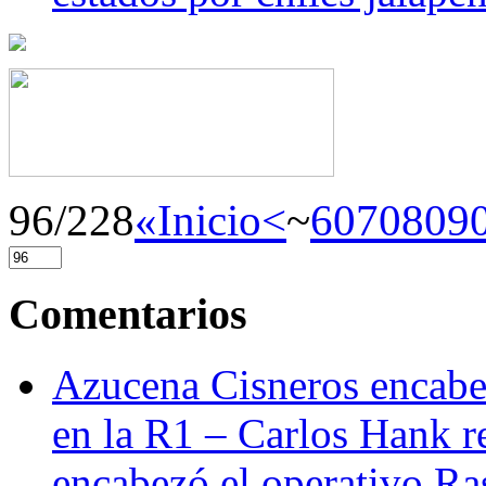
96/228
«Inicio
<
~
60
70
80
9
Comentarios
Azucena Cisneros encabez
en la R1 – Carlos Hank r
encabezó el operativo Ras