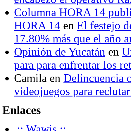
Columna HORA 14 public
HORA 14
en
El festejo 
17.80% más que el año 
Opinión de Yucatán
en
U
para para enfrentar los re
Camila
en
Delincuencia o
videojuegos para recluta
Enlaces
.:: Wawis ::.