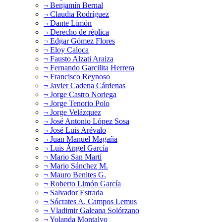
¬ Benjamín Bernal
¬ Claudia Rodríguez
¬ Dante Limón
¬ Derecho de réplica
¬ Edgar Gómez Flores
¬ Eloy Caloca
¬ Fausto Alzati Araiza
¬ Fernando Garcilita Herrera
¬ Francisco Reynoso
¬ Javier Cadena Cárdenas
¬ Jorge Castro Noriega
¬ Jorge Tenorio Polo
¬ Jorge Velázquez
¬ José Antonio López Sosa
¬ José Luis Arévalo
¬ Juan Manuel Magaña
¬ Luis Ángel García
¬ Mario San Martí
¬ Mario Sánchez M.
¬ Mauro Benites G.
¬ Roberto Limón García
¬ Salvador Estrada
¬ Sócrates A. Campos Lemus
¬ Vladimir Galeana Solórzano
¬ Yolanda Montalvo