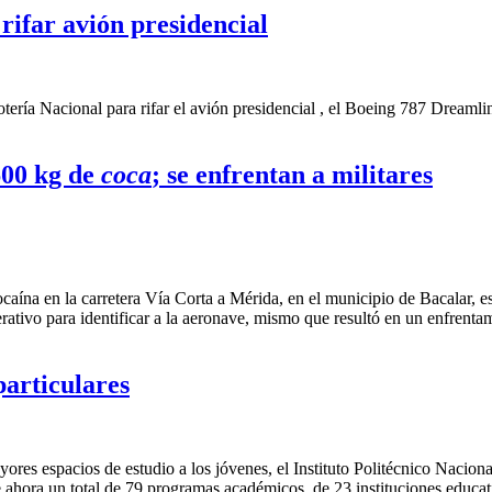
ifar avión presidencial
ía Nacional para rifar el avión presidencial , el Boeing 787 Dreamliner
600 kg de
coca
; se enfrentan a militares
ocaína en la carretera Vía Corta a Mérida, en el municipio de Bacalar,
ativo para identificar a la aeronave, mismo que resultó en un enfrentam
particulares
ayores espacios de estudio a los jóvenes, el Instituto Politécnico Nac
ahora un total de 79 programas académicos, de 23 instituciones educativ