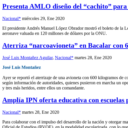
Presenta AMLO diseño del “cachito” para r
Nacional*
miércoles 29, Ene 2020
El presidente Andrés Manuel López Obrador mostró el boleto de la Loter
aeronave valuada en 120 millones de dólares por la ONU.
Aterriza “narcoavioneta” en Bacalar con 
José Luis Montañez Aguilar
,
Nacional*
martes 28, Ene 2020
José Luis Montañez
Ayer se reportó el aterrizaje de una avioneta con 600 kilogramos de c
según información de autoridades, quienes pusieron en marcha un oper
y tres más heridos, entre ellos un comandante.
Amplía IPN oferta educativa con escuelas 
Nacional*
martes 28, Ene 2020
Para colaborar con el impulso del desarrollo de la nación y otorgar m
Oficial de Estudios (RVOE), en la modalidad escolarizada, con lo que 