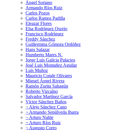
Ángel Soriano
Armando Ríos Ruiz
Carlos Pozos
Carlos Ramos Padilla
Eleazar Flores
Elsa Rodríguez Osorio
Francisco Rodríguez
Freddy Sánchez
Guillermina Gómora Ordóñez
Hans Salazar
Humberto Mares N.
Jorge Luis Galicia Palacios
José Luis Montañez Aguilar
Luis Muñoz
Mauricio Conde Olivares
Miguel Ángel Rivera
Ramón Zurita Sahagún
Roberto Vizcaíno
Salvador Martínez García
Víctor Sánchez Baños
¬ Alejo Sánchez Cano
¬ Armando Sepúlveda Ibarra
¬ Arturo Nahle
¬ Arturo Ríos Ruiz
¬ Augusto Corro