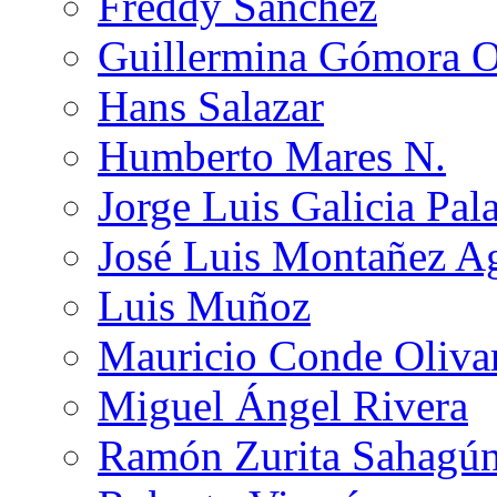
Freddy Sánchez
Guillermina Gómora 
Hans Salazar
Humberto Mares N.
Jorge Luis Galicia Pal
José Luis Montañez Ag
Luis Muñoz
Mauricio Conde Oliva
Miguel Ángel Rivera
Ramón Zurita Sahagú