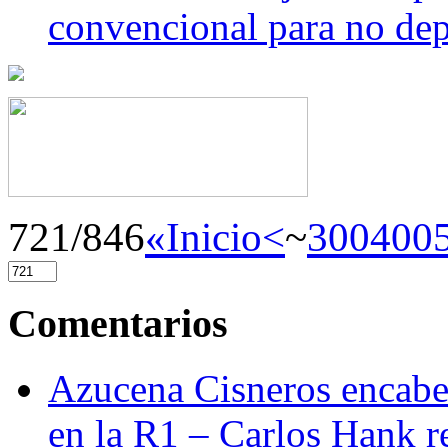
convencional para no dep
721/846
«Inicio
<
~
300
400
Comentarios
Azucena Cisneros encabez
en la R1 – Carlos Hank r