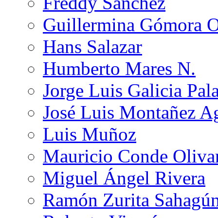
Freddy Sánchez
Guillermina Gómora 
Hans Salazar
Humberto Mares N.
Jorge Luis Galicia Pal
José Luis Montañez Ag
Luis Muñoz
Mauricio Conde Oliva
Miguel Ángel Rivera
Ramón Zurita Sahagú