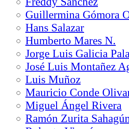
Freddy Sánchez
Guillermina Gómora 
Hans Salazar
Humberto Mares N.
Jorge Luis Galicia Pal
José Luis Montañez Ag
Luis Muñoz
Mauricio Conde Oliva
Miguel Ángel Rivera
Ramón Zurita Sahagú