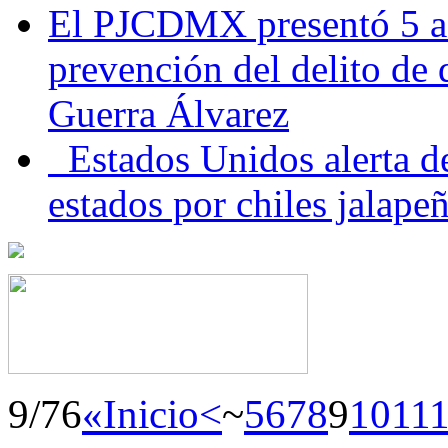
El PJCDMX presentó 5 ac
prevención del delito de
Guerra Álvarez
Estados Unidos alerta de
estados por chiles jala
9/76
«Inicio
<
~
5
6
7
8
9
10
11