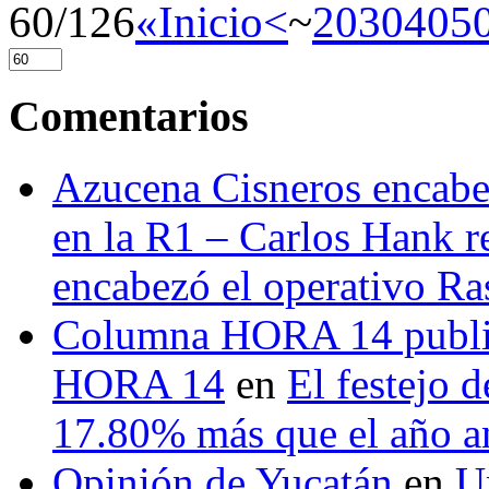
60/126
«Inicio
<
~
20
30
40
5
Comentarios
Azucena Cisneros encabez
en la R1 – Carlos Hank r
encabezó el operativo Ras
Columna HORA 14 public
HORA 14
en
El festejo 
17.80% más que el año 
Opinión de Yucatán
en
U