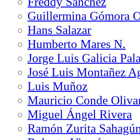
Freddy Sánchez
Guillermina Gómora 
Hans Salazar
Humberto Mares N.
Jorge Luis Galicia Pal
José Luis Montañez Ag
Luis Muñoz
Mauricio Conde Oliva
Miguel Ángel Rivera
Ramón Zurita Sahagú