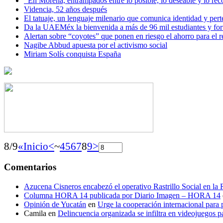
En Morena, entrampados entre lo posible, lo deseable y lo 
Videncia, 52 años después
El tatuaje, un lenguaje milenario que comunica identidad y per
Da la UAEMéx la bienvenida a más de 96 mil estudiantes y fo
Alertan sobre “coyotes” que ponen en riesgo el ahorro para el re
Nagibe Abbud apuesta por el activismo social
Miriam Solís conquista España
8/9
«Inicio
<
~
4
5
6
7
8
9
>
Comentarios
Azucena Cisneros encabezó el operativo Rastrillo Social en la
Columna HORA 14 publicada por Diario Imagen – HORA 14
Opinión de Yucatán
en
Urge la cooperación internacional para p
Camila
en
Delincuencia organizada se infiltra en videojuegos p