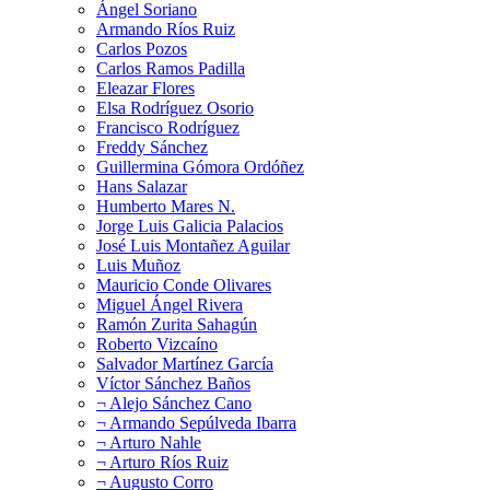
Ángel Soriano
Armando Ríos Ruiz
Carlos Pozos
Carlos Ramos Padilla
Eleazar Flores
Elsa Rodríguez Osorio
Francisco Rodríguez
Freddy Sánchez
Guillermina Gómora Ordóñez
Hans Salazar
Humberto Mares N.
Jorge Luis Galicia Palacios
José Luis Montañez Aguilar
Luis Muñoz
Mauricio Conde Olivares
Miguel Ángel Rivera
Ramón Zurita Sahagún
Roberto Vizcaíno
Salvador Martínez García
Víctor Sánchez Baños
¬ Alejo Sánchez Cano
¬ Armando Sepúlveda Ibarra
¬ Arturo Nahle
¬ Arturo Ríos Ruiz
¬ Augusto Corro