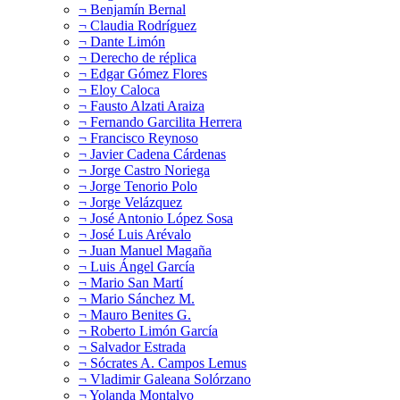
¬ Benjamín Bernal
¬ Claudia Rodríguez
¬ Dante Limón
¬ Derecho de réplica
¬ Edgar Gómez Flores
¬ Eloy Caloca
¬ Fausto Alzati Araiza
¬ Fernando Garcilita Herrera
¬ Francisco Reynoso
¬ Javier Cadena Cárdenas
¬ Jorge Castro Noriega
¬ Jorge Tenorio Polo
¬ Jorge Velázquez
¬ José Antonio López Sosa
¬ José Luis Arévalo
¬ Juan Manuel Magaña
¬ Luis Ángel García
¬ Mario San Martí
¬ Mario Sánchez M.
¬ Mauro Benites G.
¬ Roberto Limón García
¬ Salvador Estrada
¬ Sócrates A. Campos Lemus
¬ Vladimir Galeana Solórzano
¬ Yolanda Montalvo