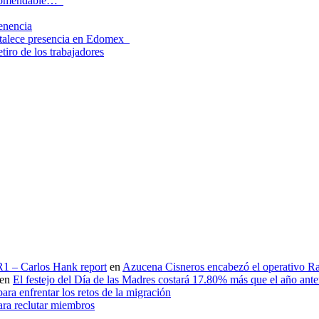
recomendable…
tenencia
rtalece presencia en Edomex
tiro de los trabajadores
 R1 – Carlos Hank report
en
Azucena Cisneros encabezó el operativo Ras
en
El festejo del Día de las Madres costará 17.80% más que el año an
ara enfrentar los retos de la migración
ara reclutar miembros