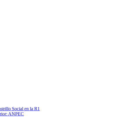
trillo Social en la R1
terior: ANPEC