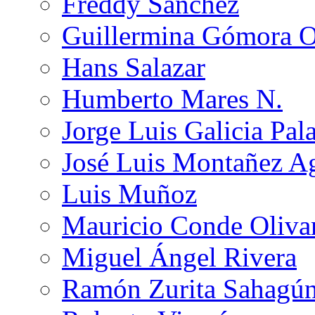
Freddy Sánchez
Guillermina Gómora 
Hans Salazar
Humberto Mares N.
Jorge Luis Galicia Pal
José Luis Montañez Ag
Luis Muñoz
Mauricio Conde Oliva
Miguel Ángel Rivera
Ramón Zurita Sahagú