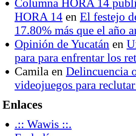
Columna HORA 14 public
HORA 14
en
El festejo 
17.80% más que el año 
Opinión de Yucatán
en
U
para para enfrentar los re
Camila
en
Delincuencia o
videojuegos para recluta
Enlaces
.:: Wawis ::.