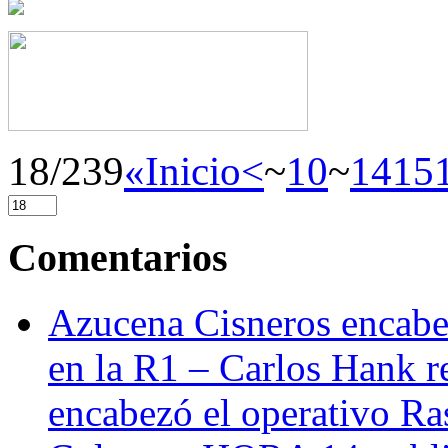
18/239
«Inicio
<
~
10
~
14
15
Comentarios
Azucena Cisneros encabez
en la R1 – Carlos Hank r
encabezó el operativo Ras