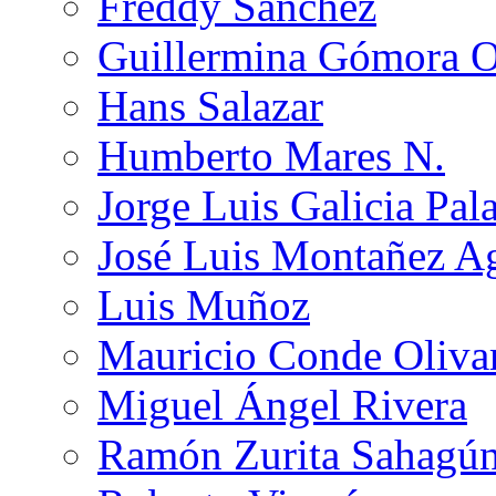
Freddy Sánchez
Guillermina Gómora 
Hans Salazar
Humberto Mares N.
Jorge Luis Galicia Pal
José Luis Montañez Ag
Luis Muñoz
Mauricio Conde Oliva
Miguel Ángel Rivera
Ramón Zurita Sahagú