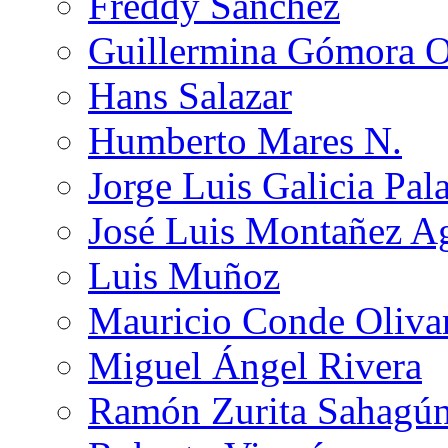
Freddy Sánchez
Guillermina Gómora 
Hans Salazar
Humberto Mares N.
Jorge Luis Galicia Pal
José Luis Montañez Ag
Luis Muñoz
Mauricio Conde Oliva
Miguel Ángel Rivera
Ramón Zurita Sahagú