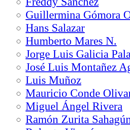
Freddy Sánchez
Guillermina Gómora 
Hans Salazar
Humberto Mares N.
Jorge Luis Galicia Pal
José Luis Montañez Ag
Luis Muñoz
Mauricio Conde Oliva
Miguel Ángel Rivera
Ramón Zurita Sahagú