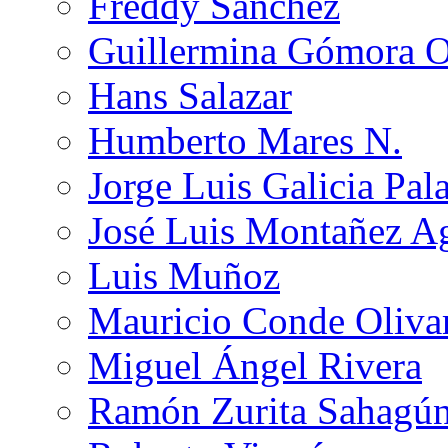
Freddy Sánchez
Guillermina Gómora 
Hans Salazar
Humberto Mares N.
Jorge Luis Galicia Pal
José Luis Montañez Ag
Luis Muñoz
Mauricio Conde Oliva
Miguel Ángel Rivera
Ramón Zurita Sahagú