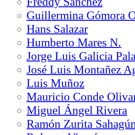
Freddy Sánchez
Guillermina Gómora 
Hans Salazar
Humberto Mares N.
Jorge Luis Galicia Pal
José Luis Montañez Ag
Luis Muñoz
Mauricio Conde Oliva
Miguel Ángel Rivera
Ramón Zurita Sahagú