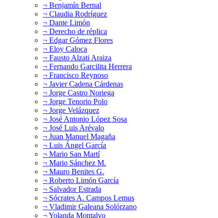
¬ Benjamín Bernal
¬ Claudia Rodríguez
¬ Dante Limón
¬ Derecho de réplica
¬ Edgar Gómez Flores
¬ Eloy Caloca
¬ Fausto Alzati Araiza
¬ Fernando Garcilita Herrera
¬ Francisco Reynoso
¬ Javier Cadena Cárdenas
¬ Jorge Castro Noriega
¬ Jorge Tenorio Polo
¬ Jorge Velázquez
¬ José Antonio López Sosa
¬ José Luis Arévalo
¬ Juan Manuel Magaña
¬ Luis Ángel García
¬ Mario San Martí
¬ Mario Sánchez M.
¬ Mauro Benites G.
¬ Roberto Limón García
¬ Salvador Estrada
¬ Sócrates A. Campos Lemus
¬ Vladimir Galeana Solórzano
¬ Yolanda Montalvo