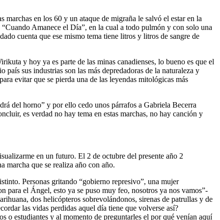
marchas en los 60 y un ataque de migraña le salvó el estar en la
ión “Cuando Amanece el Día”, en la cual a todo pulmón y con solo una
dado cuenta que ese mismo tema tiene litros y litros de sangre de
 Wirikuta y hoy ya es parte de las minas canadienses, lo bueno es que el
io país sus industrias son las más depredadoras de la naturaleza y
ra evitar que se pierda una de las leyendas mitológicas más
ldrá del horno” y por ello cedo unos párrafos a Gabriela Becerra
oncluir, es verdad no hay tema en estas marchas, no hay canción y
isualizarme en un futuro. El 2 de octubre del presente año 2
ha marcha que se realiza año con año.
istinto. Personas gritando “gobierno represivo”, una mujer
ron para el Ángel, esto ya se puso muy feo, nosotros ya nos vamos”-
arihuana, dos helicópteros sobrevolándonos, sirenas de patrullas y de
ordar las vidas perdidas aquel día tiene que volverse así?
s o estudiantes y al momento de preguntarles el por qué venían aquí