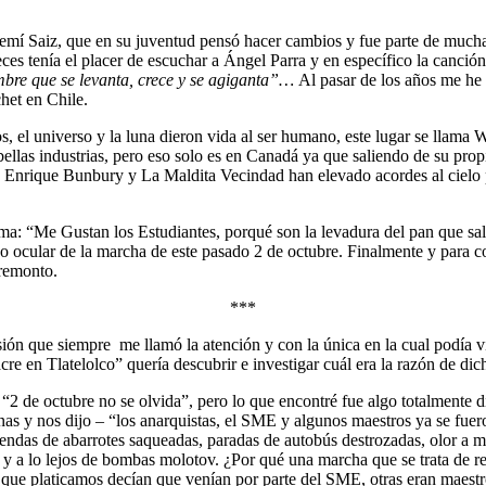
mí Saiz, que en su juventud pensó hacer cambios y fue parte de muchas 
eces tenía el placer de escuchar a Ángel Parra y en específico la canc
mbre que se levanta, crece y se agiganta”…
Al pasar de los años me he 
het en Chile.
jos, el universo y la luna dieron vida al ser humano, este lugar se llama
bellas industrias, pero eso solo es en Canadá ya que saliendo de su prop
nrique Bunbury y La Maldita Vecindad han elevado acordes al cielo pa
ema: “Me Gustan los Estudiantes, porqué son la levadura del pan que sa
 ocular de la marcha de este pasado 2 de octubre. Finalmente y para c
 remonto.
***
sión que siempre me llamó la atención y con la única en la cual podía v
 en Tlatelolco” quería descubrir e investigar cuál era la razón de dic
 “2 de octubre no se olvida”, pero lo que encontré fue algo totalmente d
nas y nos dijo – “los anarquistas, el SME y algunos maestros ya se fue
iendas de abarrotes saqueadas, paradas de autobús destrozadas, olor a m
y a lo lejos de bombas molotov. ¿Por qué una marcha que se trata de rec
ue platicamos decían que venían por parte del SME, otras eran maestro