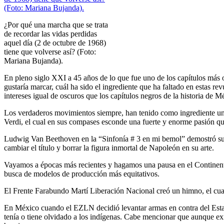
¿Por qué una marcha que se trata
de recordar las vidas perdidas
aquel día (2 de octubre de 1968)
tiene que volverse así? (Foto:
Mariana Bujanda).
En pleno siglo XXI a 45 años de lo que fue uno de los capítulos más o
gustaría marcar, cuál ha sido el ingrediente que ha faltado en estas r
intereses igual de oscuros que los capítulos negros de la historia de M
Los verdaderos movimientos siempre, han tenido como ingrediente una
Verdi, el cual en sus compases esconde una fuerte y enorme pasión que 
Ludwig Van Beethoven en la “Sinfonía # 3 en mi bemol” demostró su 
cambiar el título y borrar la figura inmortal de Napoleón en su arte.
Vayamos a épocas más recientes y hagamos una pausa en el Continente
busca de modelos de producción más equitativos.
El Frente Farabundo Martí Liberación Nacional creó un himno, el cual
En México cuando el EZLN decidió levantar armas en contra del Estad
tenía o tiene olvidado a los indígenas. Cabe mencionar que aunque exi