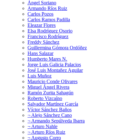
Ángel Soriano
Armando Ríos Ruiz
Carlos Pozos
Carlos Ramos Padilla
Eleazar Flores
Elsa Rodríguez Osorio
Francisco Rodríguez
Freddy Sánchez
Guillermina Gómora Ordóñez
Hans Salazar
Humberto Mares N.
Jorge Luis Galicia Palacios
José Luis Montañez Aguilar
Luis Muñoz
Mauricio Conde Olivares
Miguel Ángel Rivera
Ramón Zurita Sahagún
Roberto Vizcaíno
Salvador Martínez García
Víctor Sánchez Baños
¬ Alejo Sánchez Cano
¬ Armando Sepúlveda Ibarra
¬ Arturo Nahle
¬ Arturo Ríos Ruiz
¬ Augusto Corro