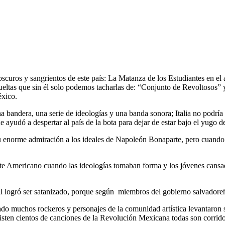
scuros y sangrientos de este país: La Matanza de los Estudiantes en el 
evueltas que sin él solo podemos tacharlas de: “Conjunto de Revoltosos”
éxico.
 bandera, una serie de ideologías y una banda sonora; Italia no podrí
ayudó a despertar al país de la bota para dejar de estar bajo el yugo de
enorme admiración a los ideales de Napoleón Bonaparte, pero cuando e
 Americano cuando las ideologías tomaban forma y los jóvenes cansado
 logró ser satanizado, porque según miembros del gobierno salvadoreño 
o muchos rockeros y personajes de la comunidad artística levantaron 
sten cientos de canciones de la Revolución Mexicana todas son corridos