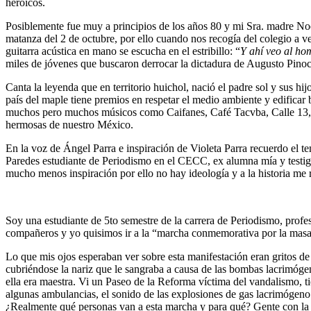
heroicos.
Posiblemente fue muy a principios de los años 80 y mi Sra. madre Noe
matanza del 2 de octubre, por ello cuando nos recogía del colegio a v
guitarra acústica en mano se escucha en el estribillo: “
Y ahí veo al ho
miles de jóvenes que buscaron derrocar la dictadura de Augusto Pinoc
Canta la leyenda que en territorio huichol, nació el padre sol y sus hi
país del maple tiene premios en respetar el medio ambiente y edificar 
muchos pero muchos músicos como Caifanes, Café Tacvba, Calle 13, E
hermosas de nuestro México.
En la voz de Ángel Parra e inspiración de Violeta Parra recuerdo el t
Paredes estudiante de Periodismo en el CECC, ex alumna mía y testigo
mucho menos inspiración por ello no hay ideología y a la historia me
Soy una estudiante de 5to semestre de la carrera de Periodismo, profe
compañeros y yo quisimos ir a la “marcha conmemorativa por la masacre
Lo que mis ojos esperaban ver sobre esta manifestación eran gritos de
cubriéndose la nariz que le sangraba a causa de las bombas lacrimóge
ella era maestra. Vi un Paseo de la Reforma víctima del vandalismo, t
algunas ambulancias, el sonido de las explosiones de gas lacrimógeno 
¿Realmente qué personas van a esta marcha y para qué? Gente con la q