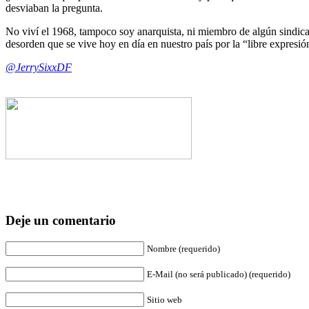
desviaban la pregunta.
No viví el 1968, tampoco soy anarquista, ni miembro de algún sindicat
desorden que se vive hoy en día en nuestro país por la “libre expresió
@JerrySixxDF
Deje un comentario
Nombre (requerido)
E-Mail (no será publicado) (requerido)
Sitio web