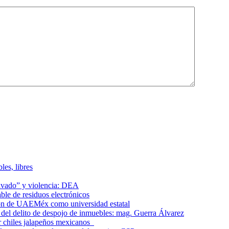
les, libres
lavado” y violencia: DEA
le de residuos electrónicos
ción de UAEMéx como universidad estatal
el delito de despojo de inmuebles: mag. Guerra Álvarez
r chiles jalapeños mexicanos