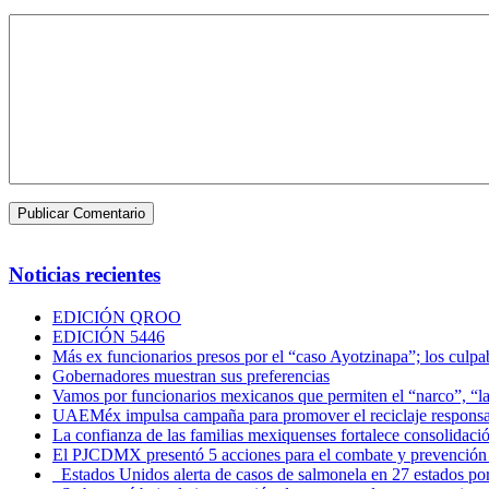
Noticias recientes
EDICIÓN QROO
EDICIÓN 5446
Más ex funcionarios presos por el “caso Ayotzinapa”; los culpab
Gobernadores muestran sus preferencias
Vamos por funcionarios mexicanos que permiten el “narco”, “
UAEMéx impulsa campaña para promover el reciclaje responsab
La confianza de las familias mexiquenses fortalece consolida
El PJCDMX presentó 5 acciones para el combate y prevención d
Estados Unidos alerta de casos de salmonela en 27 estados po