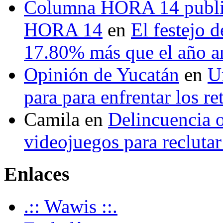
Columna HORA 14 public
HORA 14
en
El festejo 
17.80% más que el año 
Opinión de Yucatán
en
U
para para enfrentar los re
Camila
en
Delincuencia o
videojuegos para recluta
Enlaces
.:: Wawis ::.