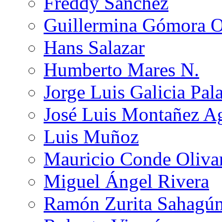
Freddy Sánchez
Guillermina Gómora 
Hans Salazar
Humberto Mares N.
Jorge Luis Galicia Pal
José Luis Montañez Ag
Luis Muñoz
Mauricio Conde Oliva
Miguel Ángel Rivera
Ramón Zurita Sahagú