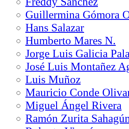
Freddy Sánchez
Guillermina Gómora 
Hans Salazar
Humberto Mares N.
Jorge Luis Galicia Pal
José Luis Montañez Ag
Luis Muñoz
Mauricio Conde Oliva
Miguel Ángel Rivera
Ramón Zurita Sahagú