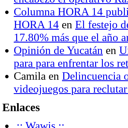
Columna HORA 14 public
HORA 14
en
El festejo 
17.80% más que el año 
Opinión de Yucatán
en
U
para para enfrentar los re
Camila
en
Delincuencia o
videojuegos para recluta
Enlaces
.:: Wawis ::.