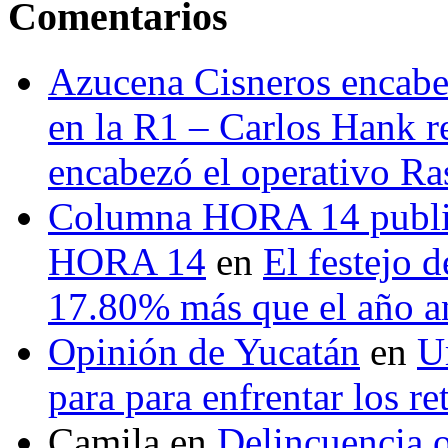
Comentarios
Azucena Cisneros encabez
en la R1 – Carlos Hank r
encabezó el operativo Ras
Columna HORA 14 public
HORA 14
en
El festejo 
17.80% más que el año 
Opinión de Yucatán
en
U
para para enfrentar los re
Camila
en
Delincuencia o