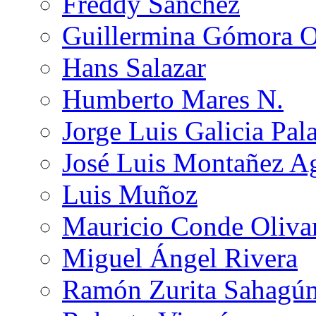
Freddy Sánchez
Guillermina Gómora 
Hans Salazar
Humberto Mares N.
Jorge Luis Galicia Pal
José Luis Montañez Ag
Luis Muñoz
Mauricio Conde Oliva
Miguel Ángel Rivera
Ramón Zurita Sahagú