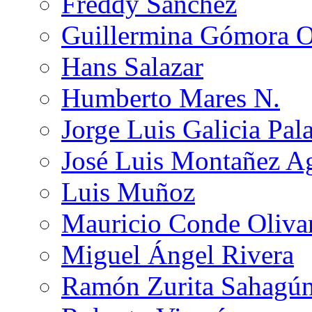
Freddy Sánchez
Guillermina Gómora 
Hans Salazar
Humberto Mares N.
Jorge Luis Galicia Pal
José Luis Montañez Ag
Luis Muñoz
Mauricio Conde Oliva
Miguel Ángel Rivera
Ramón Zurita Sahagú