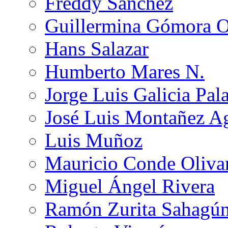
Freddy Sánchez
Guillermina Gómora 
Hans Salazar
Humberto Mares N.
Jorge Luis Galicia Pal
José Luis Montañez Ag
Luis Muñoz
Mauricio Conde Oliva
Miguel Ángel Rivera
Ramón Zurita Sahagú