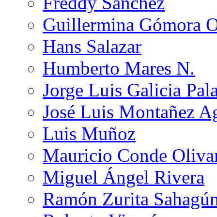
Freddy Sánchez
Guillermina Gómora 
Hans Salazar
Humberto Mares N.
Jorge Luis Galicia Pal
José Luis Montañez Ag
Luis Muñoz
Mauricio Conde Oliva
Miguel Ángel Rivera
Ramón Zurita Sahagú