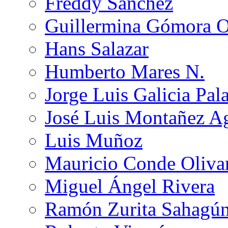
Freddy Sánchez
Guillermina Gómora 
Hans Salazar
Humberto Mares N.
Jorge Luis Galicia Pal
José Luis Montañez Ag
Luis Muñoz
Mauricio Conde Oliva
Miguel Ángel Rivera
Ramón Zurita Sahagú