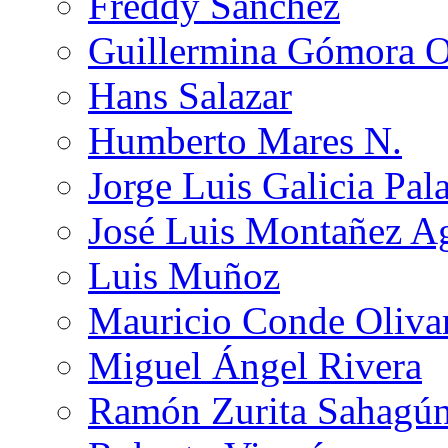
Freddy Sánchez
Guillermina Gómora 
Hans Salazar
Humberto Mares N.
Jorge Luis Galicia Pal
José Luis Montañez Ag
Luis Muñoz
Mauricio Conde Oliva
Miguel Ángel Rivera
Ramón Zurita Sahagú