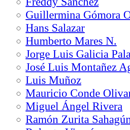
Freddy Sánchez
Guillermina Gómora 
Hans Salazar
Humberto Mares N.
Jorge Luis Galicia Pal
José Luis Montañez Ag
Luis Muñoz
Mauricio Conde Oliva
Miguel Ángel Rivera
Ramón Zurita Sahagú