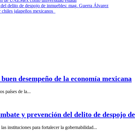
ción de UAEMéx como universidad estatal
el delito de despojo de inmuebles: mag. Guerra Álvarez
r chiles jalapeños mexicanos
n buen desempeño de la economía mexicana
s países de la...
mbate y prevención del delito de despojo d
s instituciones para fortalecer la gobernabilidad...