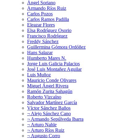
Ángel Soriano
Armando Ríos Ruiz
Carlos Pozos
Carlos Ramos Padilla
Eleazar Flores
Elsa Rodríguez Osorio
Francisco Rodríguez
Freddy Sánchez
Guillermina Gómora Ordóñez
Hans Salazar
Humberto Mares N.
Jorge Luis Galicia Palacios
José Luis Montañez Aguilar
Luis Muñoz
Mauricio Conde Olivares
Miguel Ángel Rivera
Ramón Zurita Sahagún
Roberto Vizcaíno
Salvador Martínez García
Víctor Sánchez Baños
¬ Alejo Sánchez Cano
¬ Armando Sepúlveda Ibarra
¬ Arturo Nahle
¬ Arturo Ríos Ruiz
¬ Augusto Corro