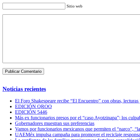
Sitio web
Noticias recientes
El Foro Shakespeare recibe “El Encuentro” con obras, lecturas
EDICIÓN QROO
EDICIÓN 5446
Más ex funcionarios presos por el “caso Ayotzinapa”; los culpab
Gobernadores muestran sus preferencias
Vamos por funcionarios mexicanos que permiten el “narco”, “
UAEMéx impulsa campaña para promover el reciclaje responsab