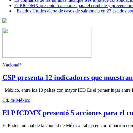
La confianza de las familias mexiquenses fortalece consolida
El PJCDMX presentó 5 acciones para el combate y prevención d
Estados Unidos alerta de casos de salmonela en 27 estados po
Nacional*
CSP presenta 12 indicadores que muestra
México, entre los 10 países con mayor IED Es el primer lugar entre lo
Cd. de México
El PJCDMX presentó 5 acciones para el co
El Poder Judicial de la Ciudad de México trabaja en coordinación con la