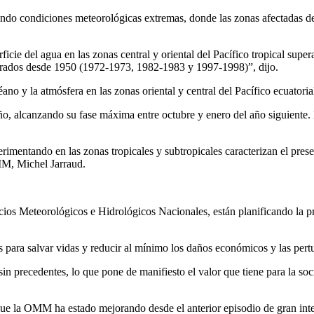
cando condiciones meteorológicas extremas, donde las zonas afectadas 
cie del agua en las zonas central y oriental del Pacífico tropical super
gistrados desde 1950 (1972-1973, 1982-1983 y 1997-1998)”, dijo.
ano y la atmósfera en las zonas oriental y central del Pacífico ecuatoria
año, alcanzando su fase máxima entre octubre y enero del año siguiente. 
rimentando en las zonas tropicales y subtropicales caracterizan el pres
OMM, Michel Jarraud.
icios Meteorológicos e Hidrológicos Nacionales, están planificando la 
para salvar vidas y reducir al mínimo los daños económicos y las pert
 sin precedentes, lo que pone de manifiesto el valor que tiene para la s
 que la OMM ha estado mejorando desde el anterior episodio de gran in