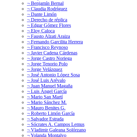
¬ Benjamín Bernal
¬ Claudia Rodríguez
¬ Dante Limón
¬ Derecho de réplica
¬ Edgar Gómez Flores
¬ Eloy Caloca
¬ Fausto Alzati Araiza
¬ Fernando Garcilita Herrera
¬ Francisco Reynoso
¬ Javier Cadena Cárdenas
¬ Jorge Castro Noriega
¬ Jorge Tenorio Polo
¬ Jorge Velázquez
¬ José Antonio López Sosa
¬ José Luis Arévalo
¬ Juan Manuel Magaña
¬ Luis Ángel García
¬ Mario San Martí
¬ Mario Sánchez M.
¬ Mauro Benites G.
¬ Roberto Limón García
¬ Salvador Estrada
¬ Sócrates A. Campos Lemus
¬ Vladimir Galeana Solórzano
¬ Yolanda Montalvo