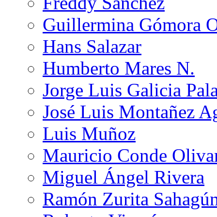
Freddy Sánchez
Guillermina Gómora 
Hans Salazar
Humberto Mares N.
Jorge Luis Galicia Pal
José Luis Montañez Ag
Luis Muñoz
Mauricio Conde Oliva
Miguel Ángel Rivera
Ramón Zurita Sahagú