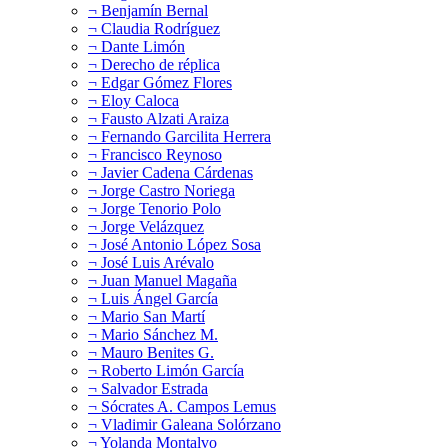
¬ Benjamín Bernal
¬ Claudia Rodríguez
¬ Dante Limón
¬ Derecho de réplica
¬ Edgar Gómez Flores
¬ Eloy Caloca
¬ Fausto Alzati Araiza
¬ Fernando Garcilita Herrera
¬ Francisco Reynoso
¬ Javier Cadena Cárdenas
¬ Jorge Castro Noriega
¬ Jorge Tenorio Polo
¬ Jorge Velázquez
¬ José Antonio López Sosa
¬ José Luis Arévalo
¬ Juan Manuel Magaña
¬ Luis Ángel García
¬ Mario San Martí
¬ Mario Sánchez M.
¬ Mauro Benites G.
¬ Roberto Limón García
¬ Salvador Estrada
¬ Sócrates A. Campos Lemus
¬ Vladimir Galeana Solórzano
¬ Yolanda Montalvo