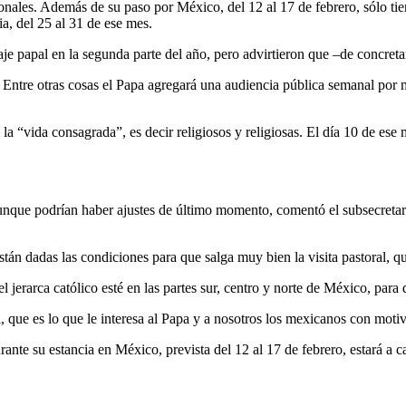
ales. Además de su paso por México, del 12 al 17 de febrero, sólo tiene
a, del 25 al 31 de ese mes.
aje papal en la segunda parte del año, pero advirtieron que –de concreta
ntre otras cosas el Papa agregará una audiencia pública semanal por mes
la “vida consagrada”, es decir religiosos y religiosas. El día 10 de ese
aunque podrían haber ajustes de último momento, comentó el subsecreta
tán dadas las condiciones para que salga muy bien la visita pastoral, 
 jerarca católico esté en las partes sur, centro y norte de México, para
 que es lo que le interesa al Papa y a nosotros los mexicanos con motiv
ante su estancia en México, prevista del 12 al 17 de febrero, estará a 