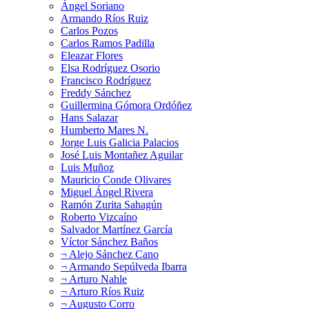
Ángel Soriano
Armando Ríos Ruiz
Carlos Pozos
Carlos Ramos Padilla
Eleazar Flores
Elsa Rodríguez Osorio
Francisco Rodríguez
Freddy Sánchez
Guillermina Gómora Ordóñez
Hans Salazar
Humberto Mares N.
Jorge Luis Galicia Palacios
José Luis Montañez Aguilar
Luis Muñoz
Mauricio Conde Olivares
Miguel Ángel Rivera
Ramón Zurita Sahagún
Roberto Vizcaíno
Salvador Martínez García
Víctor Sánchez Baños
¬ Alejo Sánchez Cano
¬ Armando Sepúlveda Ibarra
¬ Arturo Nahle
¬ Arturo Ríos Ruiz
¬ Augusto Corro