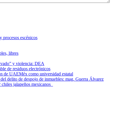
 y procesos escénicos
les, libres
lavado” y violencia: DEA
le de residuos electrónicos
ción de UAEMéx como universidad estatal
el delito de despojo de inmuebles: mag. Guerra Álvarez
r chiles jalapeños mexicanos