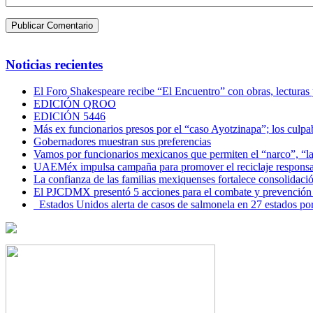
Noticias recientes
El Foro Shakespeare recibe “El Encuentro” con obras, lecturas
EDICIÓN QROO
EDICIÓN 5446
Más ex funcionarios presos por el “caso Ayotzinapa”; los culpab
Gobernadores muestran sus preferencias
Vamos por funcionarios mexicanos que permiten el “narco”, “
UAEMéx impulsa campaña para promover el reciclaje responsab
La confianza de las familias mexiquenses fortalece consolida
El PJCDMX presentó 5 acciones para el combate y prevención d
Estados Unidos alerta de casos de salmonela en 27 estados po