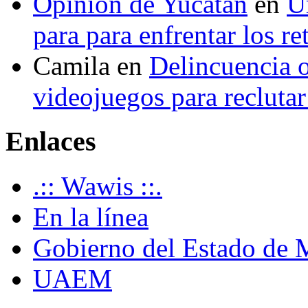
Opinión de Yucatán
en
U
para para enfrentar los re
Camila
en
Delincuencia o
videojuegos para recluta
Enlaces
.:: Wawis ::.
En la línea
Gobierno del Estado de 
UAEM