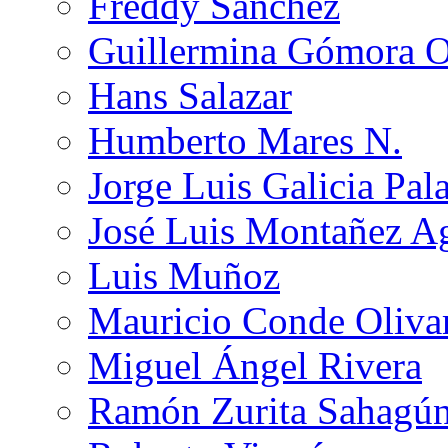
Freddy Sánchez
Guillermina Gómora 
Hans Salazar
Humberto Mares N.
Jorge Luis Galicia Pal
José Luis Montañez Ag
Luis Muñoz
Mauricio Conde Oliva
Miguel Ángel Rivera
Ramón Zurita Sahagú