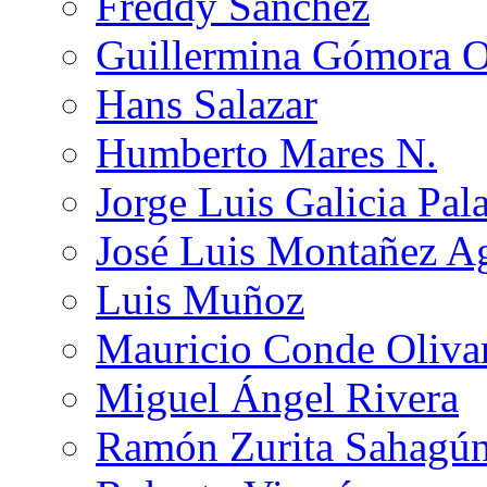
Freddy Sánchez
Guillermina Gómora 
Hans Salazar
Humberto Mares N.
Jorge Luis Galicia Pal
José Luis Montañez Ag
Luis Muñoz
Mauricio Conde Oliva
Miguel Ángel Rivera
Ramón Zurita Sahagú