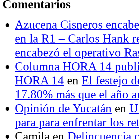
Comentarios
Azucena Cisneros encabez
en la R1 – Carlos Hank r
encabezó el operativo Ras
Columna HORA 14 public
HORA 14
en
El festejo 
17.80% más que el año 
Opinión de Yucatán
en
U
para para enfrentar los re
Camila
en
Delincuencia o