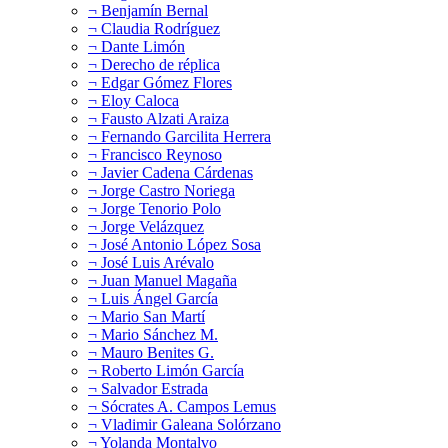
¬ Benjamín Bernal
¬ Claudia Rodríguez
¬ Dante Limón
¬ Derecho de réplica
¬ Edgar Gómez Flores
¬ Eloy Caloca
¬ Fausto Alzati Araiza
¬ Fernando Garcilita Herrera
¬ Francisco Reynoso
¬ Javier Cadena Cárdenas
¬ Jorge Castro Noriega
¬ Jorge Tenorio Polo
¬ Jorge Velázquez
¬ José Antonio López Sosa
¬ José Luis Arévalo
¬ Juan Manuel Magaña
¬ Luis Ángel García
¬ Mario San Martí
¬ Mario Sánchez M.
¬ Mauro Benites G.
¬ Roberto Limón García
¬ Salvador Estrada
¬ Sócrates A. Campos Lemus
¬ Vladimir Galeana Solórzano
¬ Yolanda Montalvo