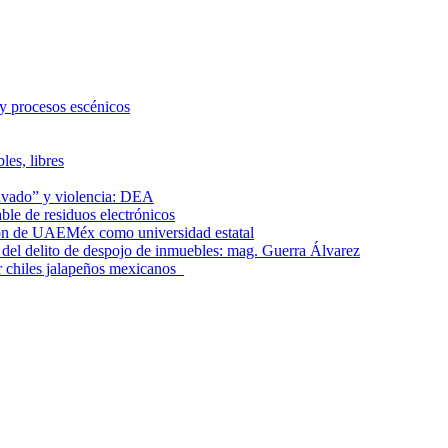
 y procesos escénicos
les, libres
lavado” y violencia: DEA
le de residuos electrónicos
ción de UAEMéx como universidad estatal
el delito de despojo de inmuebles: mag. Guerra Álvarez
r chiles jalapeños mexicanos