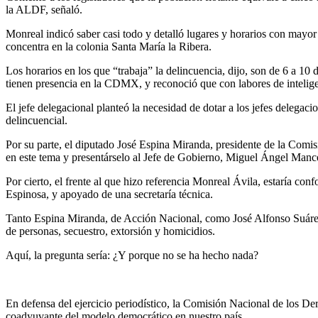
la ALDF, señaló.
Monreal indicó saber casi todo y detalló lugares y horarios con mayor 
concentra en la colonia Santa María la Ribera.
Los horarios en los que “trabaja” la delincuencia, dijo, son de 6 a 10
tienen presencia en la CDMX, y reconoció que con labores de inteligen
El jefe delegacional planteó la necesidad de dotar a los jefes delegac
delincuencial.
Por su parte, el diputado José Espina Miranda, presidente de la Comi
en este tema y presentárselo al Jefe de Gobierno, Miguel Ángel Manc
Por cierto, el frente al que hizo referencia Monreal Ávila, estaría c
Espinosa, y apoyado de una secretaría técnica.
Tanto Espina Miranda, de Acción Nacional, como José Alfonso Suárez 
de personas, secuestro, extorsión y homicidios.
Aquí, la pregunta sería: ¿Y porque no se ha hecho nada?
En defensa del ejercicio periodístico, la Comisión Nacional de los D
coadyuvante del modelo democrático en nuestro país.