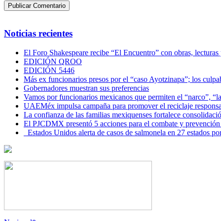
Noticias recientes
El Foro Shakespeare recibe “El Encuentro” con obras, lecturas
EDICIÓN QROO
EDICIÓN 5446
Más ex funcionarios presos por el “caso Ayotzinapa”; los culpab
Gobernadores muestran sus preferencias
Vamos por funcionarios mexicanos que permiten el “narco”, “
UAEMéx impulsa campaña para promover el reciclaje responsab
La confianza de las familias mexiquenses fortalece consolida
El PJCDMX presentó 5 acciones para el combate y prevención d
Estados Unidos alerta de casos de salmonela en 27 estados po