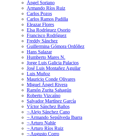
Ángel Soriano
Armando Ríos Ruiz
Carlos Pozos
Carlos Ramos Padilla
Eleazar Flores
Elsa Rodríguez Osorio
Francisco Rodríguez
Freddy Sánchez
Guillermina Gómora Ordóñez
Hans Salazar
Humberto Mares N.
Jorge Luis Galicia Palacios
José Luis Montañez Aguilar
Luis Muñoz
Mauricio Conde Olivares
Miguel Ángel Rivera
Ramón Zurita Sahagún
Roberto Vizcaíno
Salvador Martínez García
Víctor Sánchez Baños
¬ Alejo Sánchez Cano
¬ Armando Sepúlveda Ibarra
¬ Arturo Nahle
¬ Arturo Ríos Ruiz
¬ Augusto Corro