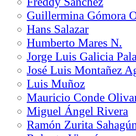
Freddy Sánchez
Guillermina Gómora 
Hans Salazar
Humberto Mares N.
Jorge Luis Galicia Pal
José Luis Montañez Ag
Luis Muñoz
Mauricio Conde Oliva
Miguel Ángel Rivera
Ramón Zurita Sahagú