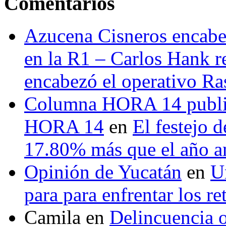
Comentarios
Azucena Cisneros encabez
en la R1 – Carlos Hank r
encabezó el operativo Ras
Columna HORA 14 public
HORA 14
en
El festejo 
17.80% más que el año 
Opinión de Yucatán
en
U
para para enfrentar los re
Camila
en
Delincuencia o