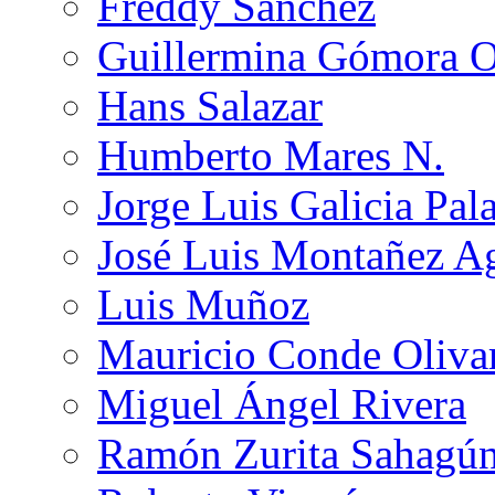
Freddy Sánchez
Guillermina Gómora 
Hans Salazar
Humberto Mares N.
Jorge Luis Galicia Pal
José Luis Montañez Ag
Luis Muñoz
Mauricio Conde Oliva
Miguel Ángel Rivera
Ramón Zurita Sahagú