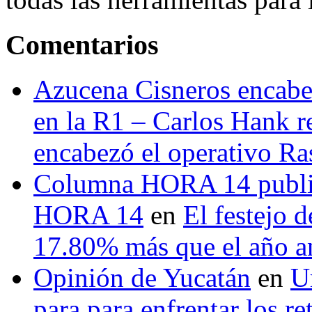
Comentarios
Azucena Cisneros encabez
en la R1 – Carlos Hank r
encabezó el operativo Ras
Columna HORA 14 public
HORA 14
en
El festejo 
17.80% más que el año 
Opinión de Yucatán
en
U
para para enfrentar los re