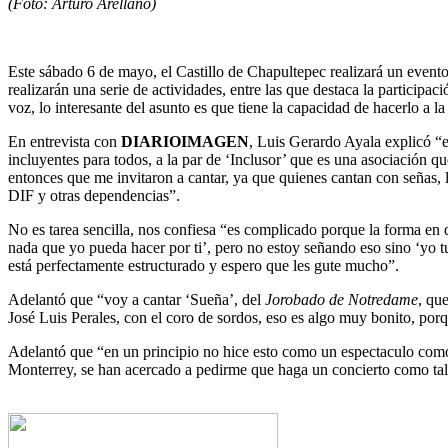
(Foto: Arturo Arellano)
Este sábado 6 de mayo, el Castillo de Chapultepec realizará un evento
realizarán una serie de actividades, entre las que destaca la participa
voz, lo interesante del asunto es que tiene la capacidad de hacerlo a l
En entrevista con
DIARIOIMAGEN
, Luis Gerardo Ayala explicó “e
incluyentes para todos, a la par de ‘Inclusor’ que es una asociació
entonces que me invitaron a cantar, ya que quienes cantan con señas, l
DIF y otras dependencias”.
No es tarea sencilla, nos confiesa “es complicado porque la forma en 
nada que yo pueda hacer por ti’, pero no estoy señando eso sino ‘yo t
está perfectamente estructurado y espero que les gute mucho”.
Adelantó que “voy a cantar ‘Sueña’, del
Jorobado de Notredame
, qu
José Luis Perales, con el coro de sordos, eso es algo muy bonito, porq
Adelantó que “en un principio no hice esto como un espectaculo como
Monterrey, se han acercado a pedirme que haga un concierto como tal