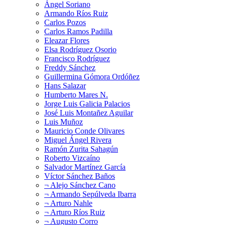
Ángel Soriano
Armando Ríos Ruiz
Carlos Pozos
Carlos Ramos Padilla
Eleazar Flores
Elsa Rodríguez Osorio
Francisco Rodríguez
Freddy Sánchez
Guillermina Gómora Ordóñez
Hans Salazar
Humberto Mares N.
Jorge Luis Galicia Palacios
José Luis Montañez Aguilar
Luis Muñoz
Mauricio Conde Olivares
Miguel Ángel Rivera
Ramón Zurita Sahagún
Roberto Vizcaíno
Salvador Martínez García
Víctor Sánchez Baños
¬ Alejo Sánchez Cano
¬ Armando Sepúlveda Ibarra
¬ Arturo Nahle
¬ Arturo Ríos Ruiz
¬ Augusto Corro