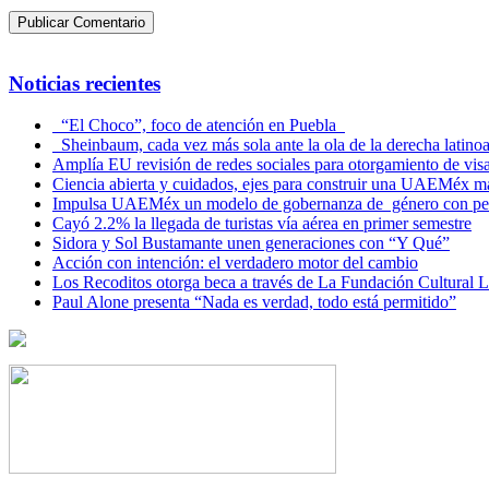
Noticias recientes
“El Choco”, foco de atención en Puebla
Sheinbaum, cada vez más sola ante la ola de la derecha latino
Amplía EU revisión de redes sociales para otorgamiento de vis
Ciencia abierta y cuidados, ejes para construir una UAEMéx más
Impulsa UAEMéx un modelo de gobernanza de género con per
Cayó 2.2% la llegada de turistas vía aérea en primer semestre
Sidora y Sol Bustamante unen generaciones con “Y Qué”
Acción con intención: el verdadero motor del cambio
Los Recoditos otorga beca a través de La Fundación Cultura
Paul Alone presenta “Nada es verdad, todo está permitido”