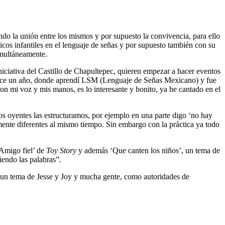
ndo la unión entre los mismos y por supuesto la convivencia, para ello
sicos infantiles en el lenguaje de señas y por supuesto también con su
simultáneamente.
iniciativa del Castillo de Chapultepec, quieren empezar a hacer eventos
e hace un año, donde aprendí LSM (Lenguaje de Señas Mexicano) y fue
con mi voz y mis manos, es lo interesante y bonito, ya he cantado en el
os oyentes las estructuramos, por ejemplo en una parte digo ‘no hay
mente diferentes al mismo tiempo. Sin embargo con la práctica ya todo
‘Amigo fiel’ de
Toy Story
y además ‘Que canten los niños’, un tema de
iendo las palabras”.
 un tema de Jesse y Joy y mucha gente, como autoridades de