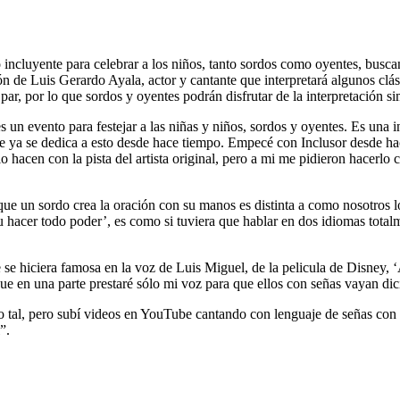
 incluyente para celebrar a los niños, tanto sordos como oyentes, busca
ción de Luis Gerardo Ayala, actor y cantante que interpretará algunos clá
a par, por lo que sordos y oyentes podrán disfrutar de la interpretación 
s un evento para festejar a las niñas y niños, sordos y oyentes. Es una 
n que ya se dedica a esto desde hace tiempo. Empecé con Inclusor desd
o hacen con la pista del artista original, pero a mi me pidieron hacerlo 
que un sordo crea la oración con su manos es distinta a como nosotros l
u hacer todo poder’, es como si tuviera que hablar en dos idiomas total
e se hiciera famosa en la voz de Luis Miguel, de la pelicula de Disney, 
ue en una parte prestaré sólo mi voz para que ellos con señas vayan dic
 tal, pero subí videos en YouTube cantando con lenguaje de señas con
”.