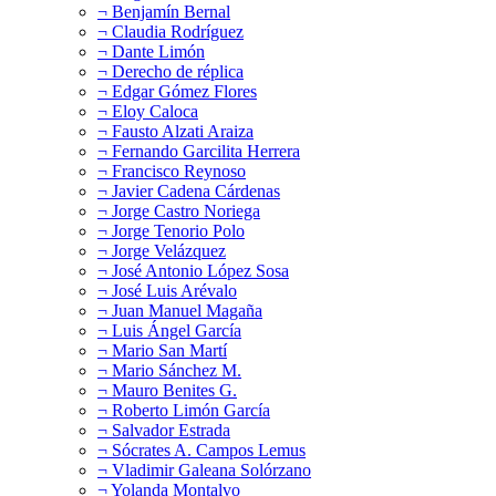
¬ Benjamín Bernal
¬ Claudia Rodríguez
¬ Dante Limón
¬ Derecho de réplica
¬ Edgar Gómez Flores
¬ Eloy Caloca
¬ Fausto Alzati Araiza
¬ Fernando Garcilita Herrera
¬ Francisco Reynoso
¬ Javier Cadena Cárdenas
¬ Jorge Castro Noriega
¬ Jorge Tenorio Polo
¬ Jorge Velázquez
¬ José Antonio López Sosa
¬ José Luis Arévalo
¬ Juan Manuel Magaña
¬ Luis Ángel García
¬ Mario San Martí
¬ Mario Sánchez M.
¬ Mauro Benites G.
¬ Roberto Limón García
¬ Salvador Estrada
¬ Sócrates A. Campos Lemus
¬ Vladimir Galeana Solórzano
¬ Yolanda Montalvo