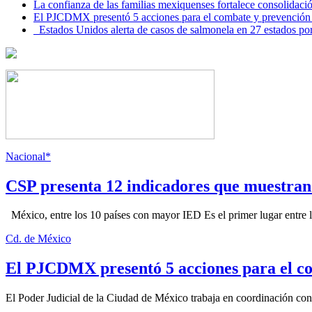
La confianza de las familias mexiquenses fortalece consolida
El PJCDMX presentó 5 acciones para el combate y prevención d
Estados Unidos alerta de casos de salmonela en 27 estados po
Nacional*
CSP presenta 12 indicadores que muestra
México, entre los 10 países con mayor IED Es el primer lugar entre lo
Cd. de México
El PJCDMX presentó 5 acciones para el co
El Poder Judicial de la Ciudad de México trabaja en coordinación con la