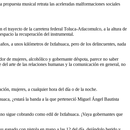
propuesta musical retrata las aceleradas malformaciones sociales
el trayecto de la carretera federal Toluca-Atlacomulco, a la altura de
espacio la recuperación del instrumental.
os, a unos kilómetros de Ixtlahuaca, pero de los delincuentes, nada
eador de mujeres, alcohólico y gobernante déspota, parece no saber
e del arte de las relaciones humanas y la comunicación en general, no
ión, mujeres, a cualquier hora del día o de la noche.
huaca, ¿estará la banda a la que perteneció Miguel Ángel Bautista
ano sigue cobrando como edil de Ixtlahuaca. ¡Vaya gobernantes que
u ganado con pistola en mano a las 12 del día, dejándolo herido y