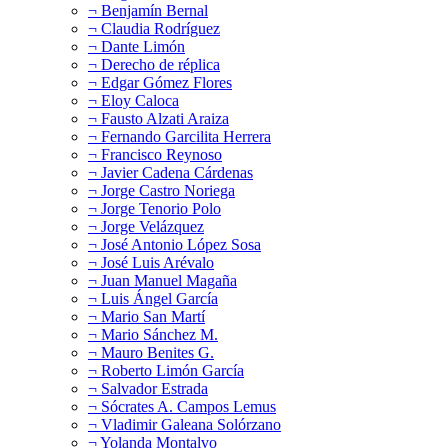
¬ Benjamín Bernal
¬ Claudia Rodríguez
¬ Dante Limón
¬ Derecho de réplica
¬ Edgar Gómez Flores
¬ Eloy Caloca
¬ Fausto Alzati Araiza
¬ Fernando Garcilita Herrera
¬ Francisco Reynoso
¬ Javier Cadena Cárdenas
¬ Jorge Castro Noriega
¬ Jorge Tenorio Polo
¬ Jorge Velázquez
¬ José Antonio López Sosa
¬ José Luis Arévalo
¬ Juan Manuel Magaña
¬ Luis Ángel García
¬ Mario San Martí
¬ Mario Sánchez M.
¬ Mauro Benites G.
¬ Roberto Limón García
¬ Salvador Estrada
¬ Sócrates A. Campos Lemus
¬ Vladimir Galeana Solórzano
¬ Yolanda Montalvo