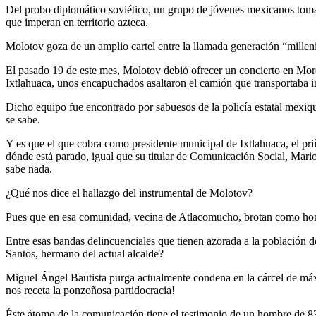
Del probo diplomático soviético, un grupo de jóvenes mexicanos toma
que imperan en territorio azteca.
Molotov goza de un amplio cartel entre la llamada generación “milleni
El pasado 19 de este mes, Molotov debió ofrecer un concierto en Moreli
Ixtlahuaca, unos encapuchados asaltaron el camión que transportaba in
Dicho equipo fue encontrado por sabuesos de la policía estatal mexi
se sabe.
Y es que el que cobra como presidente municipal de Ixtlahuaca, el prií
dónde está parado, igual que su titular de Comunicación Social, Mario
sabe nada.
¿Qué nos dice el hallazgo del instrumental de Molotov?
Pues que en esa comunidad, vecina de Atlacomucho, brotan como hongos
Entre esas bandas delincuenciales que tienen azorada a la población d
Santos, hermano del actual alcalde?
Miguel Ángel Bautista purga actualmente condena en la cárcel de má
nos receta la ponzoñosa partidocracia!
Éste átomo de la comunicación tiene el testimonio de un hombre de 83