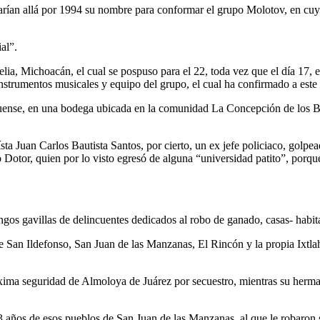
rían allá por 1994 su nombre para conformar el grupo Molotov, en cuya 
al”.
a, Michoacán, el cual se pospuso para el 22, toda vez que el día 17, en 
strumentos musicales y equipo del grupo, el cual ha confirmado a este 
quense, en una bodega ubicada en la comunidad La Concepción de los Bañ
sta Juan Carlos Bautista Santos, por cierto, un ex jefe policiaco, golp
 Dotor, quien por lo visto egresó de alguna “universidad patito”, porqu
 gavillas de delincuentes dedicados al robo de ganado, casas- habitac
e San Ildefonso, San Juan de las Manzanas, El Rincón y la propia Ixtla
xima seguridad de Almoloya de Juárez por secuestro, mientras su herm
 años de esos pueblos de San Juan de las Manzanas, al que le robaron s