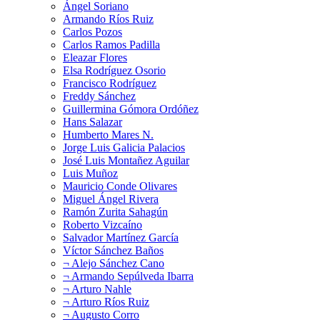
Ángel Soriano
Armando Ríos Ruiz
Carlos Pozos
Carlos Ramos Padilla
Eleazar Flores
Elsa Rodríguez Osorio
Francisco Rodríguez
Freddy Sánchez
Guillermina Gómora Ordóñez
Hans Salazar
Humberto Mares N.
Jorge Luis Galicia Palacios
José Luis Montañez Aguilar
Luis Muñoz
Mauricio Conde Olivares
Miguel Ángel Rivera
Ramón Zurita Sahagún
Roberto Vizcaíno
Salvador Martínez García
Víctor Sánchez Baños
¬ Alejo Sánchez Cano
¬ Armando Sepúlveda Ibarra
¬ Arturo Nahle
¬ Arturo Ríos Ruiz
¬ Augusto Corro