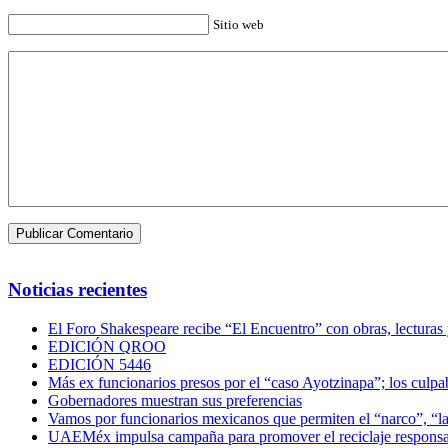
Sitio web
Noticias recientes
El Foro Shakespeare recibe “El Encuentro” con obras, lecturas
EDICIÓN QROO
EDICIÓN 5446
Más ex funcionarios presos por el “caso Ayotzinapa”; los culpab
Gobernadores muestran sus preferencias
Vamos por funcionarios mexicanos que permiten el “narco”, “
UAEMéx impulsa campaña para promover el reciclaje responsab