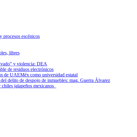
 y procesos escénicos
les, libres
lavado” y violencia: DEA
le de residuos electrónicos
ción de UAEMéx como universidad estatal
el delito de despojo de inmuebles: mag. Guerra Álvarez
r chiles jalapeños mexicanos