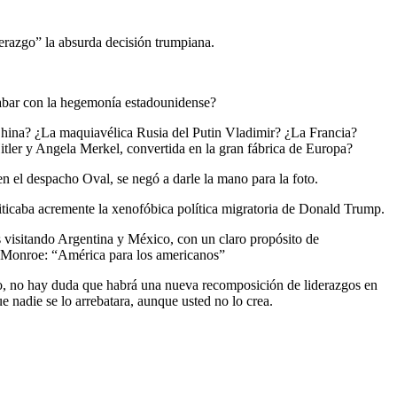
derazgo” la absurda decisión trumpiana.
 acabar con la hegemonía estadounidense?
China? ¿La maquiavélica Rusia del Putin Vladimir? ¿La Francia?
ler y Angela Merkel, convertida en la gran fábrica de Europa?
en el despacho Oval, se negó a darle la mano para la foto.
ticaba acremente la xenofóbica política migratoria de Donald Trump.
 visitando Argentina y México, con un claro propósito de
na Monroe: “América para los americanos”
do, no hay duda que habrá una nueva recomposición de liderazgos en
e nadie se lo arrebatara, aunque usted no lo crea.