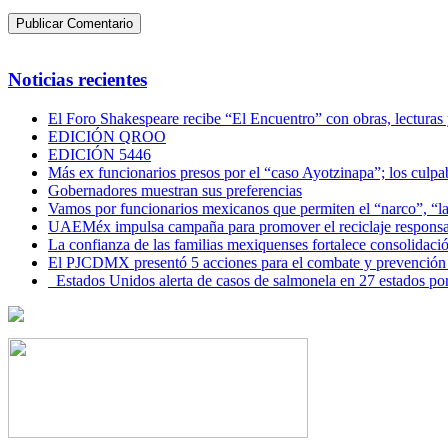
Noticias recientes
El Foro Shakespeare recibe “El Encuentro” con obras, lecturas
EDICIÓN QROO
EDICIÓN 5446
Más ex funcionarios presos por el “caso Ayotzinapa”; los culpab
Gobernadores muestran sus preferencias
Vamos por funcionarios mexicanos que permiten el “narco”, “
UAEMéx impulsa campaña para promover el reciclaje responsab
La confianza de las familias mexiquenses fortalece consolida
El PJCDMX presentó 5 acciones para el combate y prevención d
Estados Unidos alerta de casos de salmonela en 27 estados po