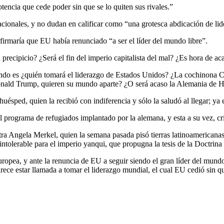
tencia que cede poder sin que se lo quiten sus rivales.”
nacionales, y no dudan en calificar como “una grotesca abdicación de li
firmaría que EU había renunciado “a ser el líder del mundo libre”.
al precipicio? ¿Será el fin del imperio capitalista del mal? ¿Es hora de
mundo es ¿quién tomará el liderazgo de Estados Unidos? ¿La cochinona 
ald Trump, quieren su mundo aparte? ¿O será acaso la Alemania de Hit
uésped, quien la recibió con indiferencia y sólo la saludó al llegar; ya 
programa de refugiados implantado por la alemana, y esta a su vez, cri
ra Angela Merkel, quien la semana pasada pisó tierras latinoamericanas
ntolerable para el imperio yanqui, que propugna la tesis de la Doctri
uropea, y ante la renuncia de EU a seguir siendo el gran líder del mun
rece estar llamada a tomar el liderazgo mundial, el cual EU cedió sin qu