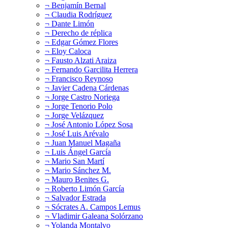
¬ Benjamín Bernal
¬ Claudia Rodríguez
¬ Dante Limón
¬ Derecho de réplica
¬ Edgar Gómez Flores
¬ Eloy Caloca
¬ Fausto Alzati Araiza
¬ Fernando Garcilita Herrera
¬ Francisco Reynoso
¬ Javier Cadena Cárdenas
¬ Jorge Castro Noriega
¬ Jorge Tenorio Polo
¬ Jorge Velázquez
¬ José Antonio López Sosa
¬ José Luis Arévalo
¬ Juan Manuel Magaña
¬ Luis Ángel García
¬ Mario San Martí
¬ Mario Sánchez M.
¬ Mauro Benites G.
¬ Roberto Limón García
¬ Salvador Estrada
¬ Sócrates A. Campos Lemus
¬ Vladimir Galeana Solórzano
¬ Yolanda Montalvo