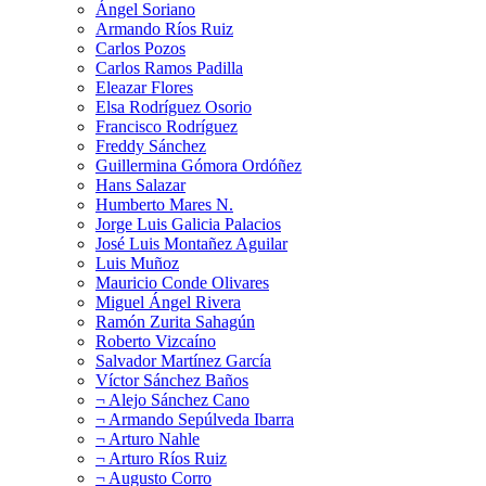
Ángel Soriano
Armando Ríos Ruiz
Carlos Pozos
Carlos Ramos Padilla
Eleazar Flores
Elsa Rodríguez Osorio
Francisco Rodríguez
Freddy Sánchez
Guillermina Gómora Ordóñez
Hans Salazar
Humberto Mares N.
Jorge Luis Galicia Palacios
José Luis Montañez Aguilar
Luis Muñoz
Mauricio Conde Olivares
Miguel Ángel Rivera
Ramón Zurita Sahagún
Roberto Vizcaíno
Salvador Martínez García
Víctor Sánchez Baños
¬ Alejo Sánchez Cano
¬ Armando Sepúlveda Ibarra
¬ Arturo Nahle
¬ Arturo Ríos Ruiz
¬ Augusto Corro