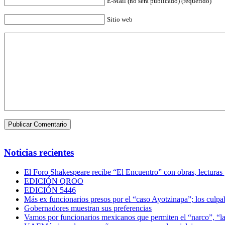
E-Mail (no será publicado) (requerido)
Sitio web
Noticias recientes
El Foro Shakespeare recibe “El Encuentro” con obras, lecturas
EDICIÓN QROO
EDICIÓN 5446
Más ex funcionarios presos por el “caso Ayotzinapa”; los culpab
Gobernadores muestran sus preferencias
Vamos por funcionarios mexicanos que permiten el “narco”, “