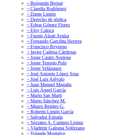
¬ Benjamín Bernal
¬ Claudia Rodríguez
¬ Dante Limón
¬ Derecho de réplica
¬ Edgar Gómez Flores
¬ Eloy Caloca
¬ Fausto Alzati Araiza
¬ Fernando Garcilita Herrera
¬ Francisco Reynoso
¬ Javier Cadena Cárdenas
¬ Jorge Castro Noriega
¬ Jorge Tenorio Polo
¬ Jorge Velázquez
¬ José Antonio López Sosa
¬ José Luis Arévalo
¬ Juan Manuel Magaña
¬ Luis Ángel García
¬ Mario San Martí
¬ Mario Sánchez M.
¬ Mauro Benites G.
¬ Roberto Limón García
¬ Salvador Estrada
¬ Sócrates A. Campos Lemus
¬ Vladimir Galeana Solórzano
¬ Yolanda Montalvo