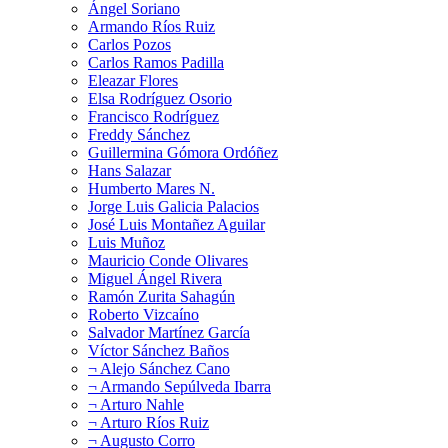
Ángel Soriano
Armando Ríos Ruiz
Carlos Pozos
Carlos Ramos Padilla
Eleazar Flores
Elsa Rodríguez Osorio
Francisco Rodríguez
Freddy Sánchez
Guillermina Gómora Ordóñez
Hans Salazar
Humberto Mares N.
Jorge Luis Galicia Palacios
José Luis Montañez Aguilar
Luis Muñoz
Mauricio Conde Olivares
Miguel Ángel Rivera
Ramón Zurita Sahagún
Roberto Vizcaíno
Salvador Martínez García
Víctor Sánchez Baños
¬ Alejo Sánchez Cano
¬ Armando Sepúlveda Ibarra
¬ Arturo Nahle
¬ Arturo Ríos Ruiz
¬ Augusto Corro