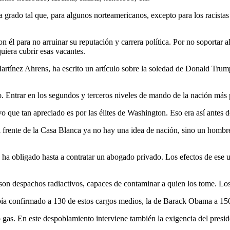
 grado tal que, para algunos norteamericanos, excepto para los racist
n él para no arruinar su reputación y carrera política. Por no soportar
iera cubrir esas vacantes.
artínez Ahrens, ha escrito un artículo sobre la soledad de Donald Trum
o. Entrar en los segundos y terceros niveles de mando de la nación más 
 que tan apreciado es por las élites de Washington. Eso era así antes d
frente de la Casa Blanca ya no hay una idea de nación, sino un hombr
a obligado hasta a contratar un abogado privado. Los efectos de ese uni
 son despachos radiactivos, capaces de contaminar a quien los tome. Lo
ía confirmado a 130 de estos cargos medios, la de Barack Obama a 150
 gas. En este despoblamiento interviene también la exigencia del presi