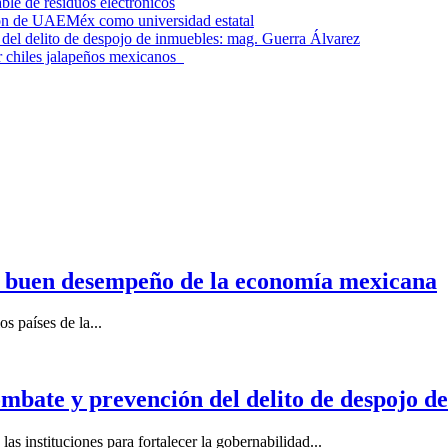
le de residuos electrónicos
ción de UAEMéx como universidad estatal
el delito de despojo de inmuebles: mag. Guerra Álvarez
r chiles jalapeños mexicanos
n buen desempeño de la economía mexicana
s países de la...
mbate y prevención del delito de despojo d
s instituciones para fortalecer la gobernabilidad...