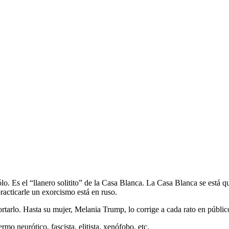
lo. Es el “llanero solitito” de la Casa Blanca. La Casa Blanca se est
acticarle un exorcismo está en ruso.
ortarlo. Hasta su mujer, Melania Trump, lo corrige a cada rato en públic
mo neurótico, fascista, elitista, xenófobo, etc.