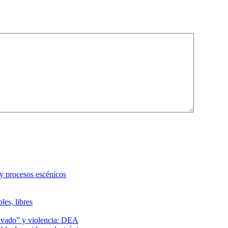
 y procesos escénicos
les, libres
lavado” y violencia: DEA