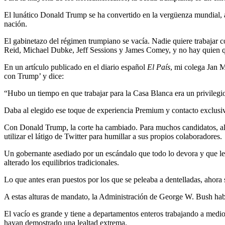
El lunático Donald Trump se ha convertido en la vergüenza mundial, a
nación.
El gabinetazo del régimen trumpiano se vacía. Nadie quiere trabajar co
Reid, Michael Dubke, Jeff Sessions y James Comey, y no hay quien qu
En un artículo publicado en el diario español
El País
, mi colega Jan M
con Trump’ y dice:
“Hubo un tiempo en que trabajar para la Casa Blanca era un privilegi
Daba al elegido ese toque de experiencia Premium y contacto exclusivo
Con Donald Trump, la corte ha cambiado. Para muchos candidatos, al 
utilizar el látigo de Twitter para humillar a sus propios colaboradores.
Un gobernante asediado por un escándalo que todo lo devora y que le h
alterado los equilibrios tradicionales.
Lo que antes eran puestos por los que se peleaba a dentelladas, ahora
A estas alturas de mandato, la Administración de George W. Bush hab
El vacío es grande y tiene a departamentos enteros trabajando a medio
hayan demostrado una lealtad extrema.