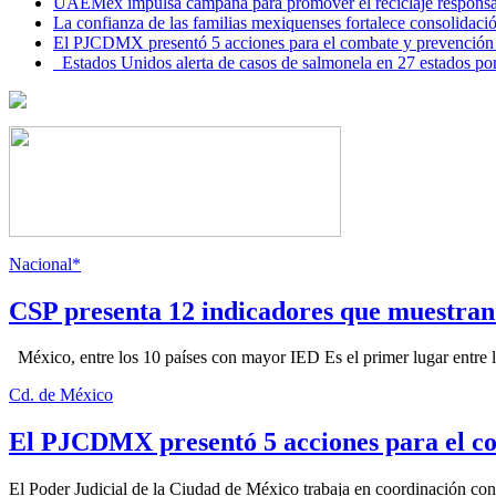
UAEMéx impulsa campaña para promover el reciclaje responsab
La confianza de las familias mexiquenses fortalece consolida
El PJCDMX presentó 5 acciones para el combate y prevención d
Estados Unidos alerta de casos de salmonela en 27 estados po
Nacional*
CSP presenta 12 indicadores que muestra
México, entre los 10 países con mayor IED Es el primer lugar entre lo
Cd. de México
El PJCDMX presentó 5 acciones para el co
El Poder Judicial de la Ciudad de México trabaja en coordinación con la