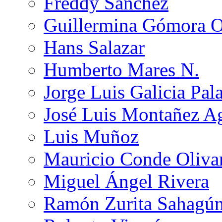
Freddy Sánchez
Guillermina Gómora 
Hans Salazar
Humberto Mares N.
Jorge Luis Galicia Pal
José Luis Montañez Ag
Luis Muñoz
Mauricio Conde Oliva
Miguel Ángel Rivera
Ramón Zurita Sahagú