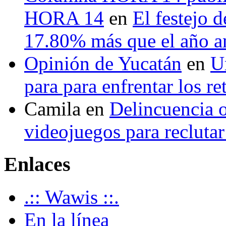
HORA 14
en
El festejo 
17.80% más que el año 
Opinión de Yucatán
en
U
para para enfrentar los re
Camila
en
Delincuencia o
videojuegos para recluta
Enlaces
.:: Wawis ::.
En la línea