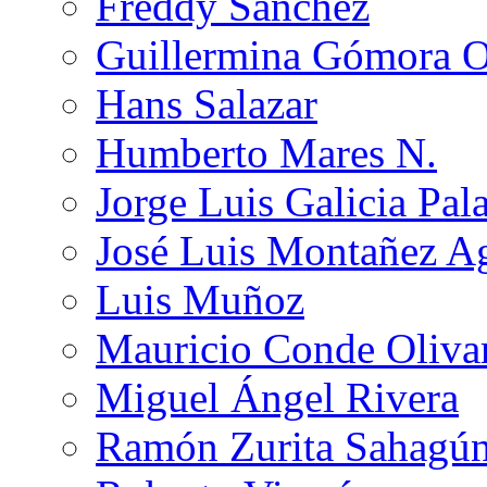
Freddy Sánchez
Guillermina Gómora 
Hans Salazar
Humberto Mares N.
Jorge Luis Galicia Pal
José Luis Montañez Ag
Luis Muñoz
Mauricio Conde Oliva
Miguel Ángel Rivera
Ramón Zurita Sahagú