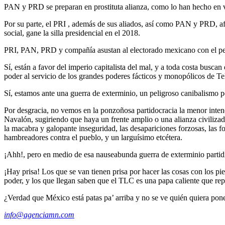
PAN y PRD se preparan en prostituta alianza, como lo han hecho en var
Por su parte, el PRI , además de sus aliados, así como PAN y PRD, afi
social, gane la silla presidencial en el 2018.
PRI, PAN, PRD y compañía asustan al electorado mexicano con el pet
Sí, están a favor del imperio capitalista del mal, y a toda costa busc
poder al servicio de los grandes poderes fácticos y monopólicos de Te
Sí, estamos ante una guerra de exterminio, un peligroso canibalismo 
Por desgracia, no vemos en la ponzoñosa partidocracia la menor intenc
Navalón, sugiriendo que haya un frente amplio o una alianza civilizada
la macabra y galopante inseguridad, las desapariciones forzosas, las fo
hambreadores contra el pueblo, y un larguísimo etcétera.
¡Ahh!, pero en medio de esa nauseabunda guerra de exterminio partidi
¡Hay prisa! Los que se van tienen prisa por hacer las cosas con los p
poder, y los que llegan saben que el TLC es una papa caliente que rep
¿Verdad que México está patas pa’ arriba y no se ve quién quiera pone
info@agenciamn.com