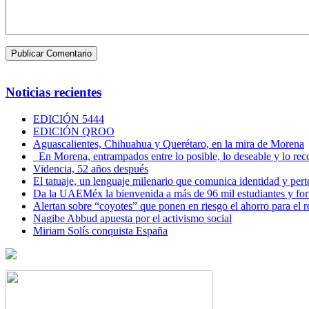
Noticias recientes
EDICIÓN 5444
EDICIÓN QROO
Aguascalientes, Chihuahua y Querétaro, en la mira de Morena
En Morena, entrampados entre lo posible, lo deseable y lo 
Videncia, 52 años después
El tatuaje, un lenguaje milenario que comunica identidad y per
Da la UAEMéx la bienvenida a más de 96 mil estudiantes y fo
Alertan sobre “coyotes” que ponen en riesgo el ahorro para el re
Nagibe Abbud apuesta por el activismo social
Miriam Solís conquista España