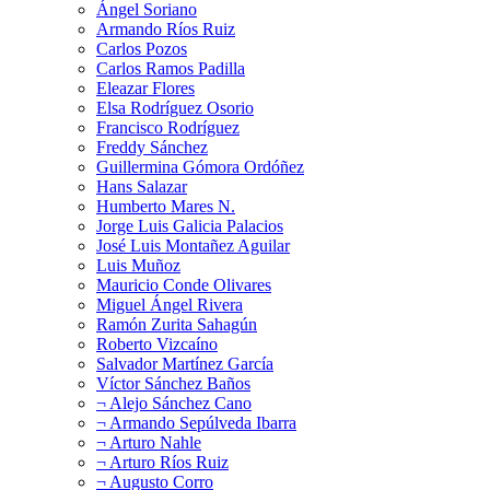
Ángel Soriano
Armando Ríos Ruiz
Carlos Pozos
Carlos Ramos Padilla
Eleazar Flores
Elsa Rodríguez Osorio
Francisco Rodríguez
Freddy Sánchez
Guillermina Gómora Ordóñez
Hans Salazar
Humberto Mares N.
Jorge Luis Galicia Palacios
José Luis Montañez Aguilar
Luis Muñoz
Mauricio Conde Olivares
Miguel Ángel Rivera
Ramón Zurita Sahagún
Roberto Vizcaíno
Salvador Martínez García
Víctor Sánchez Baños
¬ Alejo Sánchez Cano
¬ Armando Sepúlveda Ibarra
¬ Arturo Nahle
¬ Arturo Ríos Ruiz
¬ Augusto Corro