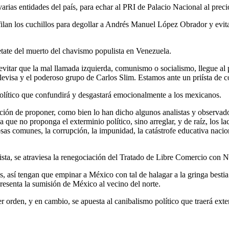
ias entidades del país, para echar al PRI de Palacio Nacional al preci
lan los cuchillos para degollar a Andrés Manuel López Obrador y evitar
ate del muerto del chavismo populista en Venezuela.
an evitar que la mal llamada izquierda, comunismo o socialismo, llegue a
levisa y el poderoso grupo de Carlos Slim. Estamos ante un priísta de c
político que confundirá y desgastará emocionalmente a los mexicanos.
ión de proponer, como bien lo han dicho algunos analistas y observadore
 que no proponga el exterminio político, sino arreglar, y de raíz, los l
sas comunes, la corrupción, la impunidad, la catástrofe educativa naciona
sta, se atraviesa la renegociación del Tratado de Libre Comercio con N
ies, así tengan que empinar a México con tal de halagar a la gringa best
resenta la sumisión de México al vecino del norte.
r orden, y en cambio, se apuesta al canibalismo político que traerá ext