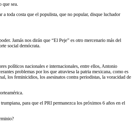
o que sea.
 a toda costa que el populista, que no popular, disque luchador
l poder. Jamás nos dirán que “El Peje” es otro mercenario más del
orte social demócrata.
s políticos nacionales e internacionales, entre ellos, Antonio
acerantes problemas por los que atraviesa la patria mexicana, como es
l, los feminicidios, los asesinatos contra periodistas, la voracidad de
orteamérica.
ia trumpiana, para que el PRI permanezca los próximos 6 años en el
erminio?