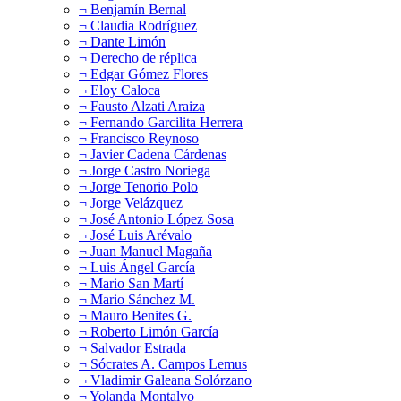
¬ Benjamín Bernal
¬ Claudia Rodríguez
¬ Dante Limón
¬ Derecho de réplica
¬ Edgar Gómez Flores
¬ Eloy Caloca
¬ Fausto Alzati Araiza
¬ Fernando Garcilita Herrera
¬ Francisco Reynoso
¬ Javier Cadena Cárdenas
¬ Jorge Castro Noriega
¬ Jorge Tenorio Polo
¬ Jorge Velázquez
¬ José Antonio López Sosa
¬ José Luis Arévalo
¬ Juan Manuel Magaña
¬ Luis Ángel García
¬ Mario San Martí
¬ Mario Sánchez M.
¬ Mauro Benites G.
¬ Roberto Limón García
¬ Salvador Estrada
¬ Sócrates A. Campos Lemus
¬ Vladimir Galeana Solórzano
¬ Yolanda Montalvo