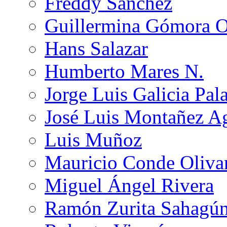
Freddy Sánchez
Guillermina Gómora 
Hans Salazar
Humberto Mares N.
Jorge Luis Galicia Pal
José Luis Montañez Ag
Luis Muñoz
Mauricio Conde Oliva
Miguel Ángel Rivera
Ramón Zurita Sahagú