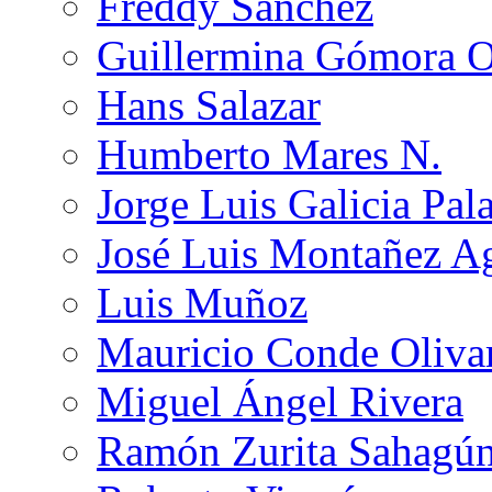
Freddy Sánchez
Guillermina Gómora 
Hans Salazar
Humberto Mares N.
Jorge Luis Galicia Pal
José Luis Montañez Ag
Luis Muñoz
Mauricio Conde Oliva
Miguel Ángel Rivera
Ramón Zurita Sahagú