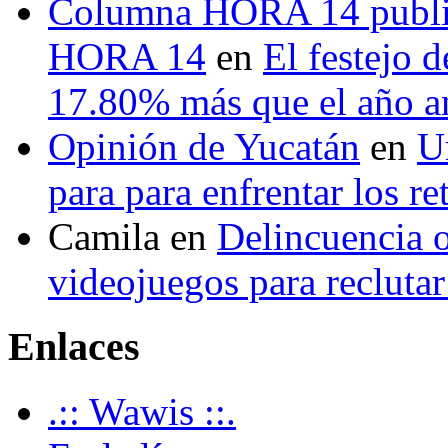
Columna HORA 14 public
HORA 14
en
El festejo 
17.80% más que el año 
Opinión de Yucatán
en
U
para para enfrentar los re
Camila
en
Delincuencia o
videojuegos para recluta
Enlaces
.:: Wawis ::.