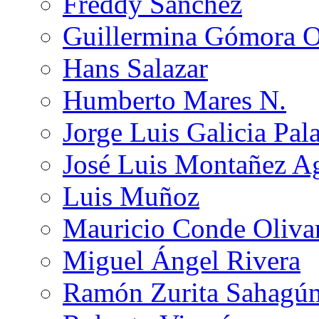
Freddy Sánchez
Guillermina Gómora 
Hans Salazar
Humberto Mares N.
Jorge Luis Galicia Pal
José Luis Montañez Ag
Luis Muñoz
Mauricio Conde Oliva
Miguel Ángel Rivera
Ramón Zurita Sahagú