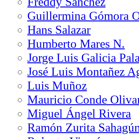
Freddy Sánchez
Guillermina Gómora 
Hans Salazar
Humberto Mares N.
Jorge Luis Galicia Pal
José Luis Montañez Ag
Luis Muñoz
Mauricio Conde Oliva
Miguel Ángel Rivera
Ramón Zurita Sahagú