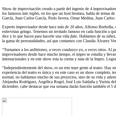
Show de improvisación creado a partir del ingenio de 4 improvisadores
los famosos
late nights
, en los que un host bromea, habla de temas de 
García, Juan Carlos García, Piolo Juvera, Omar Medina, Juan Carlos M
Experto improvisador desde hace más de 20 años, Alfonso Borbolla, o
entrevistas gringo. Tenemos un invitado famoso en cada función a qui
dice y lo que hacen para hacerle una vida
fake
. Hablamos de su niñez,
la gama de personalidades, así que contamos con Claudia Álvarez Ve
“Turnamos a los anfitriones, a veces conduzco yo, a veces otros. Al
improvisadores desde hace mucho tiempo, el impro se estudia y llevam
internacionales y en este show esta la crema y nata de la Impro. Logr
“Independientemente del show, es un reto traer gente al teatro. Hay mu
experiencia del teatro es única y en este caso es un show completo, t
normal, no hablamos mucho de sus proyectos, sino de su vida y además
Alejandra Rodríguez, Angélica Rogel, José Luis Saldaña y Yuriria del 
diciembre, cabe destacar que esa semana darán función también el 5 d