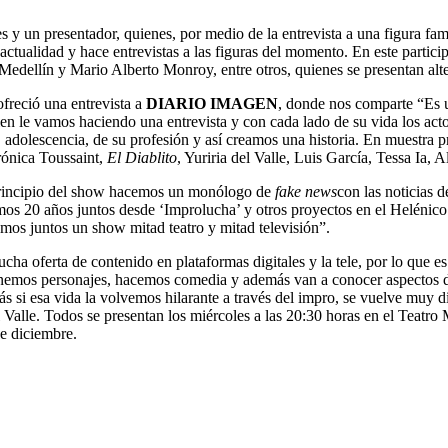
 y un presentador, quienes, por medio de la entrevista a una figura famo
actualidad y hace entrevistas a las figuras del momento. En este partic
edellín y Mario Alberto Monroy, entre otros, quienes se presentan alte
freció una entrevista a
DIARIO IMAGEN
, donde nos comparte “Es 
en le vamos haciendo una entrevista y con cada lado de su vida los act
 adolescencia, de su profesión y así creamos una historia. En muestra 
rónica Toussaint,
El Diablito
, Yuriria del Valle, Luis García, Tessa Ia,
 principio del show hacemos un monólogo de
fake news
con las noticias 
os 20 años juntos desde ‘Improlucha’ y otros proyectos en el Helénico.
amos juntos un show mitad teatro y mitad televisión”.
cha oferta de contenido en plataformas digitales y la tele, por lo que 
enemos personajes, hacemos comedia y además van a conocer aspectos de l
 si esa vida la volvemos hilarante a través del impro, se vuelve muy di
Valle. Todos se presentan los miércoles a las 20:30 horas en el Teatro 
e diciembre.