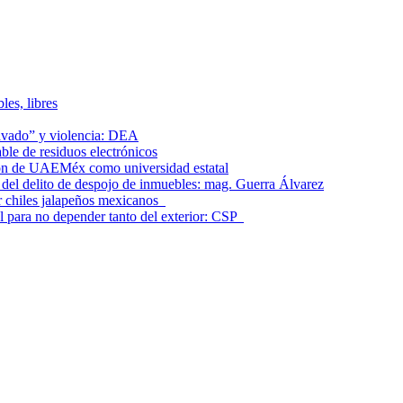
les, libres
lavado” y violencia: DEA
le de residuos electrónicos
ción de UAEMéx como universidad estatal
el delito de despojo de inmuebles: mag. Guerra Álvarez
r chiles jalapeños mexicanos
l para no depender tanto del exterior: CSP