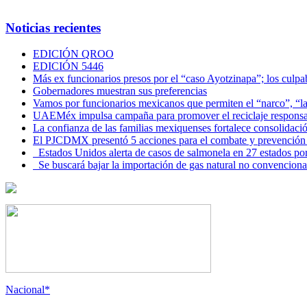
Noticias recientes
EDICIÓN QROO
EDICIÓN 5446
Más ex funcionarios presos por el “caso Ayotzinapa”; los culpab
Gobernadores muestran sus preferencias
Vamos por funcionarios mexicanos que permiten el “narco”, “
UAEMéx impulsa campaña para promover el reciclaje responsab
La confianza de las familias mexiquenses fortalece consolida
El PJCDMX presentó 5 acciones para el combate y prevención d
Estados Unidos alerta de casos de salmonela en 27 estados po
Se buscará bajar la importación de gas natural no convenciona
Nacional*