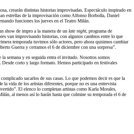
sa, crearán distintas historias improvisadas. Espectáculo inspirado en
ipan estrellas de la improvisación como Alfonso Borbolla, Daniel
rnando funciones los jueves en el Teatro Milán.
un show de impro a la manera de un
late night
, programa de
ores van improvisando historias, con algunos cambios entre lo que
primera temporada tuvimos sólo actores, pero ahora quisimos cambiar
 Alberto Guerra y cerramos el 6 de diciembre con una sorpresa”.
de la semana y en seguida entra el invitado. Nosotros somos
 Desde corto y largo formato. Hemos participado en festivales
es complicado sacarlos de sus casas. Lo que podemos decir es que la
a vida de los artistas diferentes, porque no es una entrevista
vertido”. El elenco lo completan artistas como Karla Morales,
Milán, al menos así lo harán hasta que culmine su temporada el 6 de