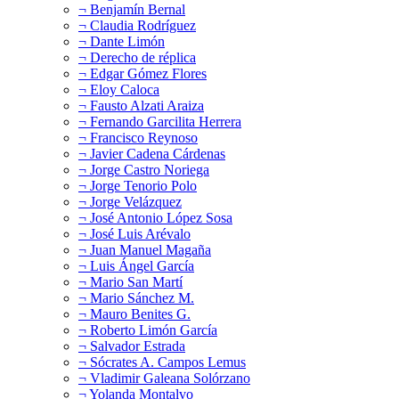
¬ Benjamín Bernal
¬ Claudia Rodríguez
¬ Dante Limón
¬ Derecho de réplica
¬ Edgar Gómez Flores
¬ Eloy Caloca
¬ Fausto Alzati Araiza
¬ Fernando Garcilita Herrera
¬ Francisco Reynoso
¬ Javier Cadena Cárdenas
¬ Jorge Castro Noriega
¬ Jorge Tenorio Polo
¬ Jorge Velázquez
¬ José Antonio López Sosa
¬ José Luis Arévalo
¬ Juan Manuel Magaña
¬ Luis Ángel García
¬ Mario San Martí
¬ Mario Sánchez M.
¬ Mauro Benites G.
¬ Roberto Limón García
¬ Salvador Estrada
¬ Sócrates A. Campos Lemus
¬ Vladimir Galeana Solórzano
¬ Yolanda Montalvo