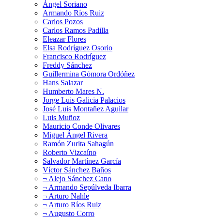
Ángel Soriano
Armando Ríos Ruiz
Carlos Pozos
Carlos Ramos Padilla
Eleazar Flores
Elsa Rodríguez Osorio
Francisco Rodríguez
Freddy Sánchez
Guillermina Gómora Ordóñez
Hans Salazar
Humberto Mares N.
Jorge Luis Galicia Palacios
José Luis Montañez Aguilar
Luis Muñoz
Mauricio Conde Olivares
Miguel Ángel Rivera
Ramón Zurita Sahagún
Roberto Vizcaíno
Salvador Martínez García
Víctor Sánchez Baños
¬ Alejo Sánchez Cano
¬ Armando Sepúlveda Ibarra
¬ Arturo Nahle
¬ Arturo Ríos Ruiz
¬ Augusto Corro