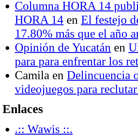
Columna HORA 14 public
HORA 14
en
El festejo 
17.80% más que el año 
Opinión de Yucatán
en
U
para para enfrentar los re
Camila
en
Delincuencia o
videojuegos para recluta
Enlaces
.:: Wawis ::.