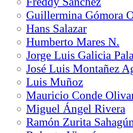
Freddy Sánchez
Guillermina Gómora 
Hans Salazar
Humberto Mares N.
Jorge Luis Galicia Pal
José Luis Montañez Ag
Luis Muñoz
Mauricio Conde Oliva
Miguel Ángel Rivera
Ramón Zurita Sahagú